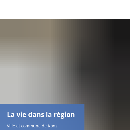
DE
AR
EN
NL
FR
TR
La vie dans la région
UK
Ville et commune de Konz