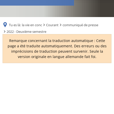
RU
Tu es là:
la vie en conc
Courant
communiqué de presse
2022 - Deuxième semestre
Remarque concernant la traduction automatique : Cette
page a été traduite automatiquement. Des erreurs ou des
imprécisions de traduction peuvent survenir. Seule la
version originale en langue allemande fait foi.
2022
-
Deuxième
semestre