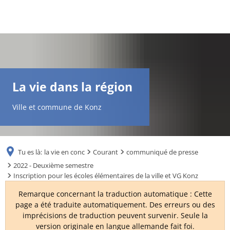
DE
AR
La vie dans la région
EN
Ville et commune de Konz
NL
Tu es là:
la vie en conc
Courant
communiqué de presse
FR
2022 - Deuxième semestre
Inscription pour les écoles élémentaires de la ville et VG Konz
TR
Remarque concernant la traduction automatique : Cette
page a été traduite automatiquement. Des erreurs ou des
imprécisions de traduction peuvent survenir. Seule la
UK
version originale en langue allemande fait foi.