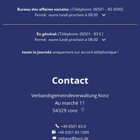
Bureau des affaires sociales :
(Téléphone:
06501 – 83
4500)
Cliquez pour masquer les heures d'ouverture ou de fermetu
Fermé:
ouvre lundi prochain à 08:30
En général:
(Téléphone:
06501 - 83 0
)
Cliquez pour masquer les heures d'ouverture ou de fermetu
Fermé:
ouvre lundi prochain à 08:30
toute la journée
uniquement sur accord téléphonique !
Contact
Verbandsgemeindeverwaltung Konz
Au marché 11
54329
conc
+49 6501 83-0
+49 6501 83-1099
rathaus@konz.de