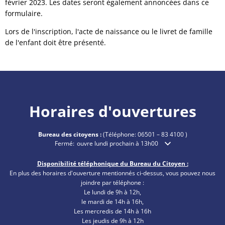
février 2023. Les dates seront également annoncées dans ce
formulaire.
Lors de l'inscription, l'acte de naissance ou le livret de famille
de l'enfant doit être présenté.
Horaires d'ouvertures
Bureau des citoyens :
(Téléphone:
06501 – 83 4100
)
Cliquez pour masquer les heures d'ouverture ou de fermetu
Fermé:
ouvre lundi prochain à 13h00
Disponibilité téléphonique du Bureau du Citoyen :
En plus des horaires d'ouverture mentionnés ci-dessus, vous pouvez nous
joindre par téléphone :
Le lundi de 9h à 12h,
le mardi de 14h à 16h,
Les mercredis de 14h à 16h
Les jeudis de 9h à 12h