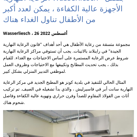
الأجهزة عالية الكفاءة ، يمكن لعدد أكبر
من الأطفال تناول الغداء هناك
Wasserliesch ، 26 أغسطس 2022
مجموعة متسقة من رعاية الأطفال هي أحد أهداف "قانون الرعاية النهارية
الجيدة" في راينلاند بالاتينات. يجب أن تستوفي مراكز الرعاية النهارية
شروط عرض الرعاية المستمرة على أساس الاحتياجات مع الغداء. للقيام
بذلك ، يجب تحديث المطابخ وتكييفها مع الاحتياجات وظروف العمل
لموظفي التدبير المنزلي بشكل كبير.
المثال الحالي للتنفيذ في بلدية كونز هو المطبخ الجديد في مركز الرعاية
النهارية سانت أبر في فاسيرليش ، والذي بدأ تشغيله في الصيف. تم تركيب
أثاث من الفولاذ المقاوم للصدأ وفرن حراري وتهوية عالية الكفاءة وفاصل
شحوم هناك.