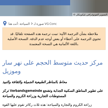
RU
© التصوير الفوتوغرافي بليكوينكل
صورة لـ VG Conc
السياحة
أنت هنا:
ملاحظة بشأن الترجمة الآلية: تمت ترجمة هذه الصفحة تلقائيًا. قد
تحتوي الترجمة على أخطاء أو بعض أوجه عدم الدقة. النسخة الأصلية
باللغة الألمانية هي النسخة المعتمدة.
مركز حديث متوسط الحجم على نهر سار
صورة
وموزيل
لـ
VG
محاط بالمناظر الطبيعية الجميلة والثقافة والنبيذ
Conc
تركز Verbandsgemeinde على تطوير المناطق السكنية الجذابة وتشجع
المستوطنات التجارية وزراعة الكروم والسياحة
زراعة الكروم والتجارة والسياحة: هذه ثلاث ركائز تقوم عليها القوة