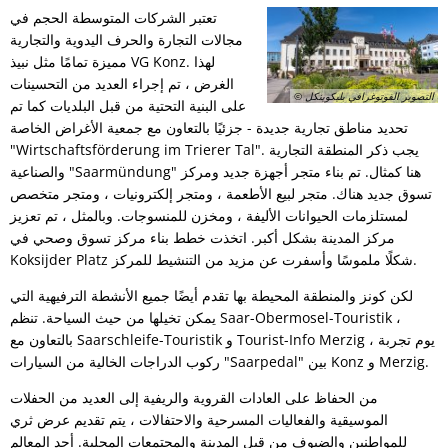
تعتبر الشركات المتوسطة الحجم في
مجالات التجارة والحرف اليدوية والتجارية
مميزة تمامًا مثل نبيذ VG Konz. لهذا
الغرض ، تم إجراء العديد من التحسينات
© التصوير الفوتوغرافي بليكوينكل
على البنية التحتية من قبل البلديات كما تم
تحديد مناطق تجارية جديدة - جزئيًا بالتعاون مع جمعية الأغراض الخاصة
"Wirtschaftsförderung im Trierer Tal". يجب ذكر المنطقة التجارية
والصناعية "Saarmündung" هنا كمثال. تم بناء متجر أجهزة جديد ومركز
تسوق جديد هناك. متجر لبيع الأطعمة ، ومتجر إلكترونيات ، ومتجر متخصص
لمستلزمات الحيوانات الأليفة ، ومخزن للمنسوجات. وبالمثل ، تم تعزيز
مركز المدينة بشكل أكبر. اتخذت خطط بناء مركز تسوق وصحي في
Koksijder Platz شكلًا ملموسًا وأسفرت عن مزيد من التنشيط للمركز.
لكن كونز والمنطقة المحيطة بها تقدم أيضًا جميع الأنشطة الترفيهية التي
يمكن تخيلها من حيث السياحة. تنظم Saar-Obermosel-Touristik ،
بالتعاون مع Saarschleife-Touristik و Tourist-Info Merzig ، يوم تجربة
ركوب الدراجات الخالية من السيارات "Saarpedal" بين Konz و Merzig.
من الحفاظ على العادات القروية والريفية إلى العديد من الحفلات
الموسيقية والفعاليات المسرحية والاحتفالات ، يتم تقديم عرض ثري
للمواطنين والضيوف من قبل المدينة والمجتمعات المحلية. أحد المعالم