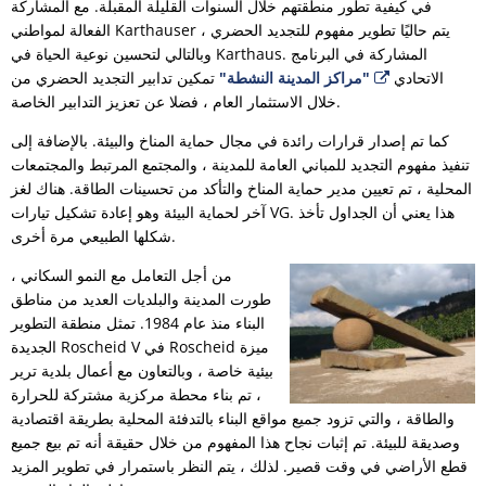
في كيفية تطور منطقتهم خلال السنوات القليلة المقبلة. مع المشاركة
الفعالة لمواطني Karthauser ، يتم حاليًا تطوير مفهوم للتجديد الحضري
وبالتالي لتحسين نوعية الحياة في Karthaus. المشاركة في البرنامج
الاتحادي
"مراكز المدينة النشطة"
تمكين تدابير التجديد الحضري من
خلال الاستثمار العام ، فضلا عن تعزيز التدابير الخاصة.
كما تم إصدار قرارات رائدة في مجال حماية المناخ والبيئة. بالإضافة إلى
تنفيذ مفهوم التجديد للمباني العامة للمدينة ، والمجتمع المرتبط والمجتمعات
المحلية ، تم تعيين مدير حماية المناخ والتأكد من تحسينات الطاقة. هناك لغز
آخر لحماية البيئة وهو إعادة تشكيل تيارات VG. هذا يعني أن الجداول تأخذ
شكلها الطبيعي مرة أخرى.
من أجل التعامل مع النمو السكاني ،
طورت المدينة والبلديات العديد من مناطق
البناء منذ عام 1984. تمثل منطقة التطوير
الجديدة Roscheid V في Roscheid ميزة
بيئية خاصة ، وبالتعاون مع أعمال بلدية ترير
، تم بناء محطة مركزية مشتركة للحرارة
والطاقة ، والتي تزود جميع مواقع البناء بالتدفئة المحلية بطريقة اقتصادية
وصديقة للبيئة. تم إثبات نجاح هذا المفهوم من خلال حقيقة أنه تم بيع جميع
قطع الأراضي في وقت قصير. لذلك ، يتم النظر باستمرار في تطوير المزيد