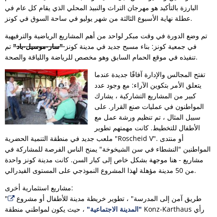
البارزة بالتأكيد هو مهرجان التراث والنبيذ المحلي الذي يقام كل عام في
عطلة نهاية الأسبوع الثالثة من شهر يوليو في ساحة السوق في كونز.
تم وضع الدورة في وقت مبكر لواحد من أهم المشاريع الرياضية والترفيهية
في جمعية كونز: بناء مسبح جديد في مدينة كونز
"سار-موسيل-باد"
تم
تنفيذه في موقع الحمام السابق وهو مخصص للرياضة واللياقة والصحة.
تفتح المجالس والإدارة آفاقًا جديدة عندما
يتعلق الأمر بتكوين الآراء: مع وجود عدد
كبير من المشاريع التشاركية ، يشارك
المواطنون في عمليات صنع القرار. على
سبيل المثال ، تم تنظيم ورشة عمل مع
الأطفال للتخطيط. كانت مهمتهم تطوير
ملعب جديد في منطقة التنمية الحضرية "Roscheid V". أو منتدى
المواطنين "النشطاء في سن الشيخوخة" يمنح الناس الفرصة للمشاركة في
مشاريع - هنا موجهة بشكل خاص إلى كبار السن. كانت مدينة كونز واحدة
من 50 مدينة مؤهلة لهذا المشروع النموذجي على المستوى الفيدرالي.
مشاريع استثمارية أخرى:
"طريق آمن إلى المدرسة" ، تطوير خريطة مدينة للأطفال أو مشروع
"المدينة الاجتماعية"
، حيث يكون لمواطني منطقة Konz-Karthaus رأي