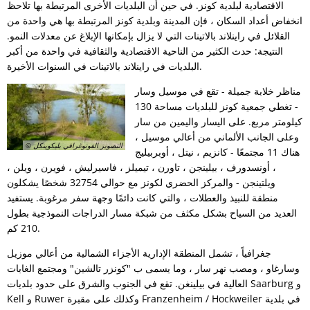
الاقتصادية لبلدية كونز. في حين أن البلديات الأخرى المرتبطة بها تلاحظ
انخفاض أعداد السكان ، فإن المدينة وبلدية كونز المرتبطة بها هي واحدة من
القلائل في راينلاند بالاتينات التي لا يزال بإمكانها الإبلاغ عن معدلات النمو.
النتيجة: حدث الكثير من الناحية الاقتصادية والثقافية في واحدة من أكبر
البلديات في راينلاند بالاتينات في السنوات الأخيرة.
مناظر خلابة جميلة - تقع في موسيل وسار
- تغطي جمعية كونز للبلديات مساحة 130
كيلومتر مربع. على اليسار واليمين من سار
وعلى الجانب الألماني من أعالي موسيل ،
© التصوير الفوتوغرافي بليكوينكل
هناك 11 مجتمعًا - كانزيم ، نيتل ، أوبربيليج
، أونسدورف ، بيلينجن ، تاورن ، تيميلز ، فاسيرليش ، فويرن ، ويلن ،
ويلتينجن - والمركز الحضري لكونز مع حوالي 32754 شخصًا يشكلون
منطقة للنبيذ والعطلات ، والتي كانت دائمًا وجهة سفر مرغوبة. يستفيد
العديد من السياح بشكل مكثف من شبكة مسار الدراجات النموذجية بطول
210 كم.
جغرافياً ، تشمل المنطقة الإدارية الأجزاء الشمالية من أعالي موزيل
وسارغاو ، ومصب نهر سار ، وما يسمى ب "كونزر تالشين" ومجتمع الغابات
العالية في بيلينغن. تقع في الجنوب والشرق على حدود بلديات Saarburg و
Kell و Ruwer وكذلك على مقبرة Franzenheim / Hockweiler في بلدية