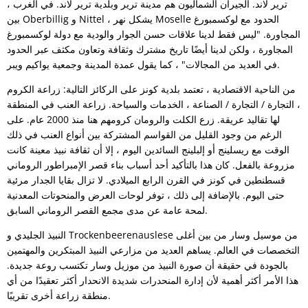
ترير لاند. الجيران الشماليون هم مدينة ترير وبلدية ترير لاند. في الغرب ،
بين Oberbillig و Nittel ، يشكل نهر Moselle الحدود مع لوكسمبورغ
المجاورة. "ليس فقط لدينا علاقات حسن الجوار والودية مع دولة لوكسمبورغ
المجاورة ، ولكن لدينا أيضًا تاريخ مشترك وثقافة وتعاون مكثف عبر الحدود
في العديد من المجالات" ، كما يقول عمدة المدينة وجمعية يواكيم ويبر.
من الناحية الاقتصادية ، تعتمد بلدية كونز على الركائز التالية: زراعة الكروم
، التجارة / التجارة / الصناعة ، الخدمات والسياحة. زراعة العنب في المنطقة
لها تقاليد عريقة. زرع الكلت والرومان كرومهم هنا منذ 2000 عام. على
الرغم من وجود القليل من القواسم المشتركة بين أنواع العنب في ذلك
الوقت مع ريسلينج أو إلبلينج السائدين اليوم ، إلا أن ثقافة نبيذ معينة كانت
مزروعة بالفعل. كان هذا بالتأكيد أحد أسباب بناء قصر الإمبراطور الروماني
قسطنطين في كونز في القرن الرابع الميلادي. لا تزال بقايا الجدار مرئية
حتى اليوم. بالإضافة إلى ذلك ، توفر لوحات العرض والمنحوتات المعدنية
لمحة عامة عن مدى مجمع القصر الروماني السابق.
النبيذ الجليدي و Trockenbeerenauslese من موسيل وسار من بين أغلى
التخصصات في العالم. يساهم العديد من مزارعي النبيذ المبتكرين والمهتمين
بالجودة في حقيقة أن صورة النبيذ من موزيل وسار تكتسب روعة جديدة.
هذا الأمر أكثر أهمية لأن إدارة المنحدرات شديدة الانحدار أكثر تعقيدًا من أي
منطقة زراعة أخرى تقريبًا.