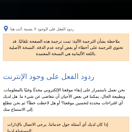
RU
ردود الفعل على الوجود
بصمة
أنت هنا:
ملاحظة بشأن الترجمة الآلية: تمت ترجمة هذه الصفحة تلقائيًا. قد
تحتوي الترجمة على أخطاء أو بعض أوجه عدم الدقة. النسخة الأصلية
باللغة الألمانية هي النسخة المعتمدة.
ردود الفعل على وجود الإنترنت
ردود
الفعل
نحن نعمل باستمرار على إبقاء موقعنا الإلكتروني محدثًا وغنيًا بالمعلومات.
على
وبطبيعة الحال، يمكننا في بعض الأحيان أن نتغاضى عن شيء ما. هل لديك
أي اقتراحات محددة لتحسين موقعنا؟ أو هل لاحظت خطأ؟ ثم نحن نتطلع
الوجود
إلى الاستماع منك.
إذا كان لديك أي أسئلة حول خدماتنا، يرجى الاتصال بالإدارات
المسؤولة لدينا: