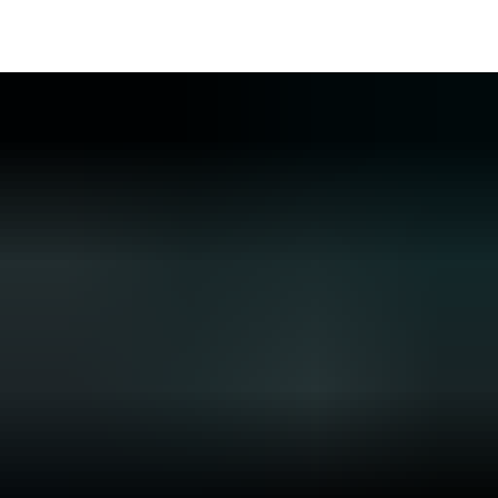
DE
AR
EN
NL
FR
TR
UK