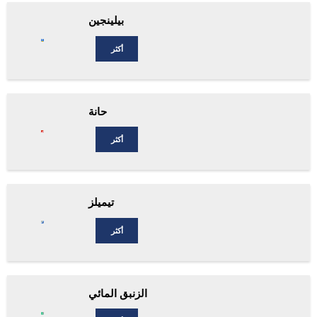
بيلينجين
أكثر
حانة
أكثر
تيميلز
أكثر
الزنبق المائي