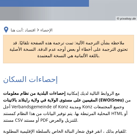
RU
© pixabay.de
الإحصاء
اقتصاد
أنت هنا:
ملاحظة بشأن الترجمة الآلية: تمت ترجمة هذه الصفحة تلقائيًا. قد
تحتوي الترجمة على أخطاء أو بعض أوجه عدم الدقة. النسخة الأصلية
باللغة الألمانية هي النسخة المعتمدة.
إحصاءات السكان
الإحصاء
مع الروابط التالية لديك إمكانية
إحصاءات البلدية من نظام معلومات
من
المقيمين على مستوى الولاية في ولاية راينلاند بالاتينات (EWOISneu)
أجل Verbandsgemeinde of Konz ومدينة Konz وجميع المجتمعات
المحلية المرتبطة بها. يتم توفير البيانات من هذا النظام كمستند HTML أو
مستند CSV أو مستند PDF للتنزيل والعرض.
للقيام بذلك ، انقر فوق شعار النبالة الخاص بالسلطة الإقليمية المطلوبة: