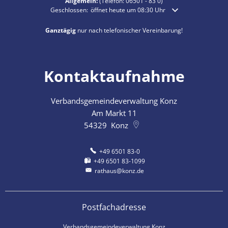
Allgemein:
(Telefon:
06501 - 83 0
)
Klicken, um weitere Öffnungs- oder Schließzeiten auszublende
Geschlossen:
öffnet heute um 08:30 Uhr
Ganztägig
nur nach telefonischer Vereinbarung!
Kontaktaufnahme
Verbandsgemeindeverwaltung Konz
Am Markt 11
54329
Konz
+49 6501 83-0
+49 6501 83-1099
rathaus@konz.de
Postfachadresse
Verbandsgemeindeverwaltung Konz