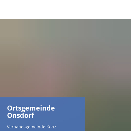
DE
AR
EN
NL
FR
Ortsgemeinde
TR
Onsdorf
UK
Verbandsgemeinde Konz