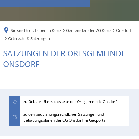
RU
Sie sind hier:
Leben in Konz
Gemeinden der VG Konz
Onsdorf
Ortsrecht & Satzungen
Ortsrecht
SATZUNGEN DER ORTSGEMEINDE
&
ONSDORF
Satzungen
zurück zur Übersichtsseite der Ortsgemeinde Onsdorf
zu den bauplanungsrechtlichen Satzungen und
Bebauungsplänen der OG Onsdorf im Geoportal