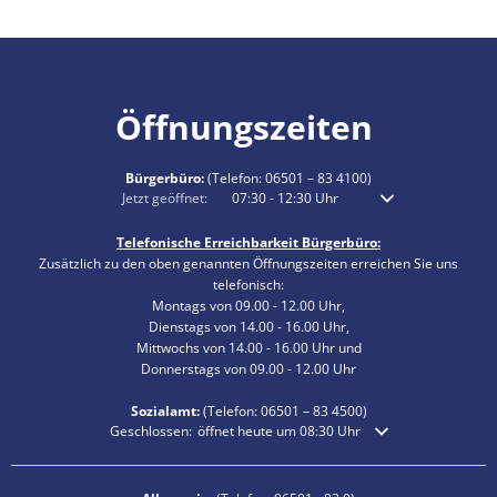
Öffnungszeiten
Bürgerbüro:
(Telefon:
06501 – 83 4100
)
Klicken, um weitere Öffnungs- oder Schließzeiten auszublenden
Jetzt geöffnet:
07:30
-
12:30
Uhr
Von 07:30 bis 12:30 
Telefonische Erreichbarkeit Bürgerbüro:
Zusätzlich zu den oben genannten Öffnungszeiten erreichen Sie uns
telefonisch:
Montags von 09.00 - 12.00 Uhr,
Dienstags von 14.00 - 16.00 Uhr,
Mittwochs von 14.00 - 16.00 Uhr und
Donnerstags von 09.00 - 12.00 Uhr
Sozialamt:
(Telefon:
06501 – 83
4500)
Klicken, um weitere Öffnungs- oder Schließzeiten auszublende
Geschlossen:
öffnet heute um 08:30 Uhr