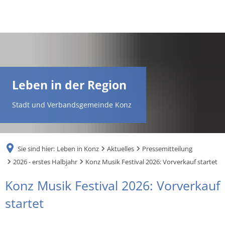
DE
AR
Leben in der Region
EN
Stadt und Verbandsgemeinde Konz
NL
Sie sind hier:
Leben in Konz
Aktuelles
Pressemitteilung
FR
2026 - erstes Halbjahr
Konz Musik Festival 2026: Vorverkauf startet
Konz Musik Festival 2026: Vorverkauf
TR
startet
UK