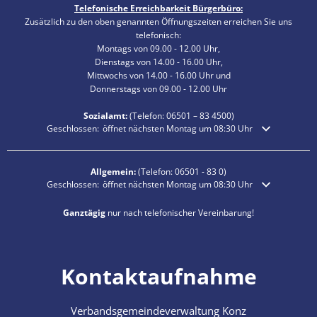
Telefonische Erreichbarkeit Bürgerbüro:
Zusätzlich zu den oben genannten Öffnungszeiten erreichen Sie uns
telefonisch:
Montags von 09.00 - 12.00 Uhr,
Dienstags von 14.00 - 16.00 Uhr,
Mittwochs von 14.00 - 16.00 Uhr und
Donnerstags von 09.00 - 12.00 Uhr
Sozialamt:
(Telefon:
06501 – 83
4500)
Klicken, um weitere Öffnungs- oder Schließzeiten auszublenden
Geschlossen:
öffnet nächsten Montag um 08:30 Uhr
Allgemein:
(Telefon:
06501 - 83 0
)
Klicken, um weitere Öffnungs- oder Schließzeiten auszublenden
Geschlossen:
öffnet nächsten Montag um 08:30 Uhr
Ganztägig
nur nach telefonischer Vereinbarung!
Kontaktaufnahme
Verbandsgemeindeverwaltung Konz