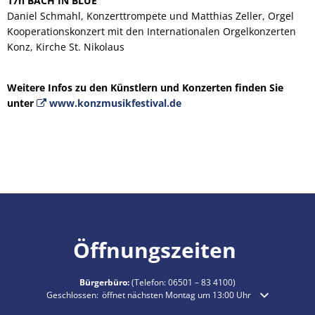
17h
BACH IN BLUE
Daniel Schmahl, Konzerttrompete und Matthias Zeller, Orgel
Kooperationskonzert mit den Internationalen Orgelkonzerten
Konz, Kirche St. Nikolaus
Weitere Infos zu den Künstlern und Konzerten finden Sie
unter
www.konzmusikfestival.de
Öffnungszeiten
Bürgerbüro:
(Telefon:
06501 – 83 4100
)
Klicken, um weitere Öffnungs- oder Schließzeiten auszublenden
Geschlossen:
öffnet nächsten Montag um 13:00 Uhr