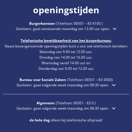
openingstijden
Burgerkantoor:
(Telefoon:
06501 – 83 4100
)
Klik om extra openings- of sluitingstijden te verbergen
Gesloten:
gaat aanstaande maandag om 13.00 uur open
Telefonische bereikbaarheid van het burgerbureau:
Naast bovengenoemde openingstijden kunt u ons ook telefonisch bereiken:
Maandag van 9.00 tot 12.00 uur,
Dinsdag van 14.00 tot 16.00 uur,
Woensdag vanaf 14.00 uur en
Donderdag van 9.00 tot 12.00 uur
Bureau voor Sociale Zaken:
(Telefoon:
06501 – 83
4500)
Klik om extra openings- of sluitingstijden te verbergen
Gesloten:
gaat volgende week maandag om 08:30 open
Algemeen:
(Telefoon:
06501 - 83 0
)
Klik om extra openings- of sluitingstijden te verbergen
Gesloten:
gaat volgende week maandag om 08:30 open
de hele dag
alleen bij telefonische afspraak!