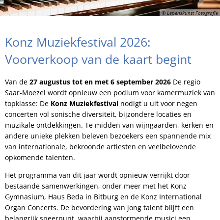
© Lebenskunst Fotografie
Konz Muziekfestival 2026:
Voorverkoop van de kaart begint
Van de
27 augustus tot en met 6 september 2026
De regio
Saar-Moezel wordt opnieuw een podium voor kamermuziek van
topklasse: De
Konz Muziekfestival
nodigt u uit voor negen
concerten vol sonische diversiteit, bijzondere locaties en
muzikale ontdekkingen. Te midden van wijngaarden, kerken en
andere unieke plekken beleven bezoekers een spannende mix
van internationale, bekroonde artiesten en veelbelovende
opkomende talenten.
Het programma van dit jaar wordt opnieuw verrijkt door
bestaande samenwerkingen, onder meer met het Konz
Gymnasium, Haus Beda in Bitburg en de Konz International
Organ Concerts. De bevordering van jong talent blijft een
belangrijk speerpunt, waarbij aanstormende musici een