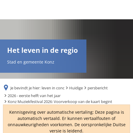
DE
AR
Het leven in de regio
EN
Stad en gemeente Konz
NL
Je bevindt je hier:
leven in conc
Huidige
persbericht
FR
2026 - eerste helft van het jaar
Konz Muziekfestival 2026: Voorverkoop van de kaart begint
TR
Kennisgeving over automatische vertaling: Deze pagina is
automatisch vertaald. Er kunnen vertaalfouten of
onnauwkeurigheden voorkomen. De oorspronkelijke Duitse
UK
versie is leidend.