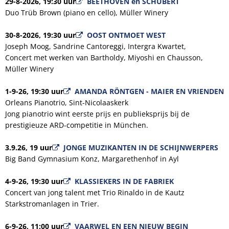
29-8-2026, 19:30 uur
BEETHOVEN en SCHUBERT
Duo Trüb Brown (piano en cello), Müller Winery
30-8-2026, 19:30 uur
OOST ONTMOET WEST
Joseph Moog, Sandrine Cantoreggi, Intergra Kwartet,
Concert met werken van Bartholdy, Miyoshi en Chausson,
Müller Winery
1-9-26, 19:30 uur
AMANDA RÖNTGEN - MAIER EN VRIENDEN
Orleans Pianotrio, Sint-Nicolaaskerk
Jong pianotrio wint eerste prijs en publieksprijs bij de
prestigieuze ARD-competitie in München.
3.9.26, 19 uur
JONGE MUZIKANTEN IN DE SCHIJNWERPERS
Big Band Gymnasium Konz, Margarethenhof in Ayl
4-9-26, 19:30 uur
KLASSIEKERS IN DE FABRIEK
Concert van jong talent met Trio Rinaldo in de Kautz
Starkstromanlagen in Trier.
6-9-26, 11:00 uur
VAARWEL EN EEN NIEUW BEGIN