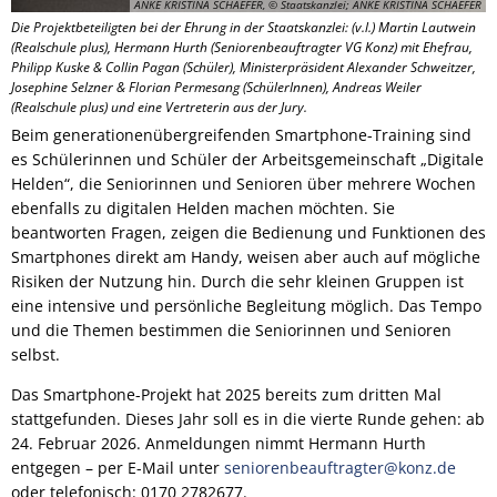
ANKE KRISTINA SCHAEFER, © Staatskanzlei; ANKE KRISTINA SCHAEFER
Die Projektbeteiligten bei der Ehrung in der Staatskanzlei: (v.l.) Martin Lautwein
(Realschule plus), Hermann Hurth (Seniorenbeauftragter VG Konz) mit Ehefrau,
Philipp Kuske & Collin Pagan (Schüler), Ministerpräsident Alexander Schweitzer,
Josephine Selzner & Florian Permesang (SchülerInnen), Andreas Weiler
(Realschule plus) und eine Vertreterin aus der Jury.
Beim generationenübergreifenden Smartphone-Training sind
es Schülerinnen und Schüler der Arbeitsgemeinschaft „Digitale
Helden“, die Seniorinnen und Senioren über mehrere Wochen
ebenfalls zu digitalen Helden machen möchten. Sie
beantworten Fragen, zeigen die Bedienung und Funktionen des
Smartphones direkt am Handy, weisen aber auch auf mögliche
Risiken der Nutzung hin. Durch die sehr kleinen Gruppen ist
eine intensive und persönliche Begleitung möglich. Das Tempo
und die Themen bestimmen die Seniorinnen und Senioren
selbst.
Das Smartphone-Projekt hat 2025 bereits zum dritten Mal
stattgefunden. Dieses Jahr soll es in die vierte Runde gehen: ab
24. Februar 2026. Anmeldungen nimmt Hermann Hurth
entgegen – per E-Mail unter
seniorenbeauftragter@konz.de
oder telefonisch: 0170 2782677.