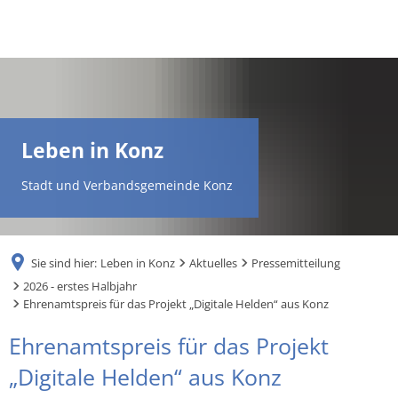
DE
AR
Leben in Konz
EN
Stadt und Verbandsgemeinde Konz
NL
Sie sind hier:
Leben in Konz
Aktuelles
Pressemitteilung
FR
2026 - erstes Halbjahr
Ehrenamtspreis für das Projekt „Digitale Helden“ aus Konz
TR
Ehrenamtspreis für das Projekt
„Digitale Helden“ aus Konz
UK