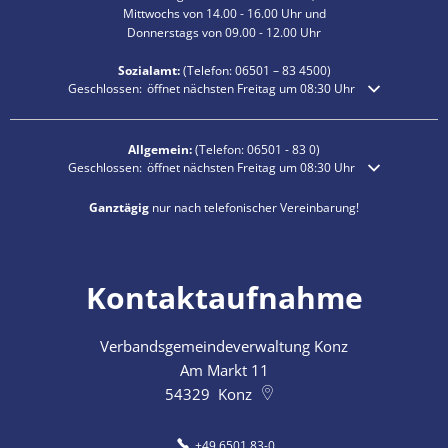
Mittwochs von 14.00 - 16.00 Uhr und
Donnerstags von 09.00 - 12.00 Uhr
Sozialamt:
(Telefon:
06501 – 83
4500)
Klicken, um weitere Öffnungs- oder Schließzeiten auszublenden
Geschlossen:
öffnet nächsten Freitag um 08:30 Uhr
Allgemein:
(Telefon:
06501 - 83 0
)
Klicken, um weitere Öffnungs- oder Schließzeiten auszublenden
Geschlossen:
öffnet nächsten Freitag um 08:30 Uhr
Ganztägig
nur nach telefonischer Vereinbarung!
Kontaktaufnahme
Verbandsgemeindeverwaltung Konz
Am Markt 11
54329
Konz
+49 6501 83-0