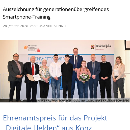
Auszeichnung für generationenübergreifendes
RU
Smartphone-Training
20. Januar 2026
von
SUSANNE NENNO
ANKE KRISTINA SCHAEFER, © Staatskanzlei; ANKE KRISTINA SCHAEFER
Ehrenamtspreis für das Projekt
„Digitale Helden“ aus Konz