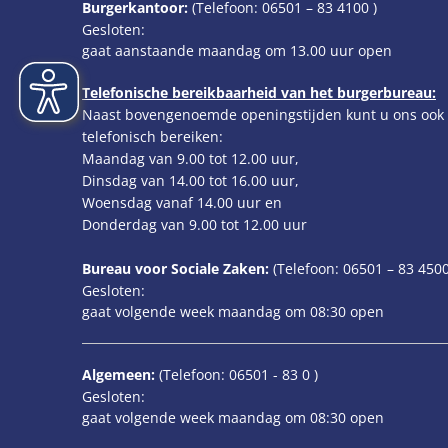
Burgerkantoor:
(Telefoon:
06501 – 83 4100
)
Klik om extra openings- of sluitingstijden te verbergen
Gesloten:
gaat aanstaande maandag om 13.00 uur open
Telefonische bereikbaarheid van het burgerbureau:
Naast bovengenoemde openingstijden kunt u ons ook
telefonisch bereiken:
Maandag van 9.00 tot 12.00 uur,
Dinsdag van 14.00 tot 16.00 uur,
Woensdag vanaf 14.00 uur en
Donderdag van 9.00 tot 12.00 uur
Bureau voor Sociale Zaken:
(Telefoon:
06501 – 83
4500
Klik om extra openings- of sluitingstijden te verbergen
Gesloten:
gaat volgende week maandag om 08:30 open
Algemeen:
(Telefoon:
06501 - 83 0
)
Klik om extra openings- of sluitingstijden te verbergen
Gesloten:
gaat volgende week maandag om 08:30 open