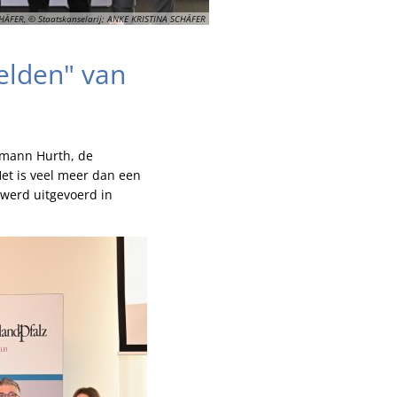
ÄFER, © Staatskanselarij; ANKE KRISTINA SCHÄFER
Helden" van
ermann Hurth, de
et is veel meer dan een
 werd uitgevoerd in