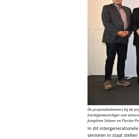
De projectdeelnemers bij de pri
(vertegenwoordiger van seniore
Josephine Selzner en Florian P
In dit intergeneratione
senioren in staat stell