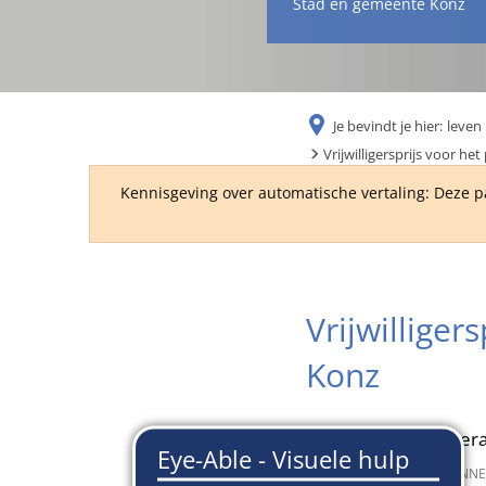
Stad en gemeente Konz
Je bevindt je hier:
leven 
Vrijwilligersprijs voor he
Kennisgeving over automatische vertaling: Deze p
Vrijwilliger
Konz
Prijs voor intergene
20 januari 2026
van
SUSANNE