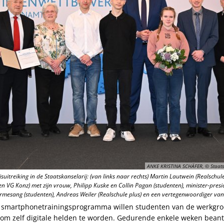
ANKE KRISTINA SCHÄFER, © Staats
jsuitreiking in de Staatskanselarij: (van links naar rechts) Martin Lautwein (Realschu
n VG Konz) met zijn vrouw, Philipp Kuske en Collin Pagan (studenten), minister-presi
ermesang (studenten), Andreas Weiler (Realschule plus) en een vertegenwoordiger van 
le smartphonetrainingsprogramma willen studenten van de werkgro
en om zelf digitale helden te worden. Gedurende enkele weken bean