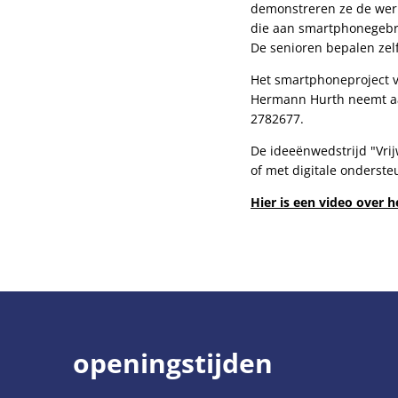
demonstreren ze de werk
die aan smartphonegebru
De senioren bepalen zel
Het smartphoneproject vo
Hermann Hurth neemt aa
2782677.
De ideeënwedstrijd "Vrijw
of met digitale onderst
Hier is een video over h
openingstijden