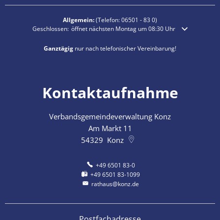
Allgemein:
(Telefon:
06501 - 83 0
)
Klicken, um weitere Öffnungs- oder Schließzeiten auszublenden
Geschlossen:
öffnet nächsten Montag um 08:30 Uhr
Ganztägig
nur nach telefonischer Vereinbarung!
Kontaktaufnahme
Verbandsgemeindeverwaltung Konz
Am Markt 11
54329
Konz
+49 6501 83-0
+49 6501 83-1099
rathaus@konz.de
Postfachadresse