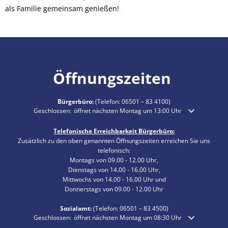
als Familie gemeinsam genießen!
Öffnungszeiten
Bürgerbüro:
(Telefon:
06501 – 83 4100
)
Klicken, um weitere Öffnungs- oder Schließzeiten auszublenden
Geschlossen:
öffnet nächsten Montag um 13:00 Uhr
Telefonische Erreichbarkeit Bürgerbüro:
Zusätzlich zu den oben genannten Öffnungszeiten erreichen Sie uns
telefonisch:
Montags von 09.00 - 12.00 Uhr,
Dienstags von 14.00 - 16.00 Uhr,
Mittwochs von 14.00 - 16.00 Uhr und
Donnerstags von 09.00 - 12.00 Uhr
Sozialamt:
(Telefon:
06501 – 83
4500)
Klicken, um weitere Öffnungs- oder Schließzeiten auszublenden
Geschlossen:
öffnet nächsten Montag um 08:30 Uhr