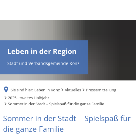
DE
AR
Leben in der Region
EN
Stadt und Verbandsgemeinde Konz
NL
Sie sind hier:
Leben in Konz
Aktuelles
Pressemitteilung
FR
2025 - zweites Halbjahr
Sommer in der Stadt – Spielspaß für die ganze Familie
TR
Sommer in der Stadt – Spielspaß für
die ganze Familie
UK