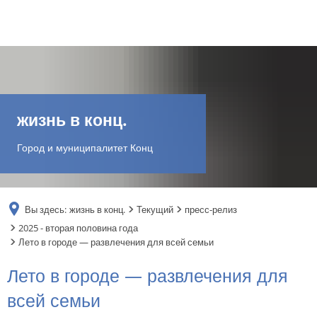
DE
AR
жизнь в конц.
EN
Город и муниципалитет Конц
NL
Вы здесь:
жизнь в конц.
Текущий
пресс-релиз
FR
2025 - вторая половина года
Лето в городе — развлечения для всей семьи
TR
Лето в городе — развлечения для
всей семьи
UK