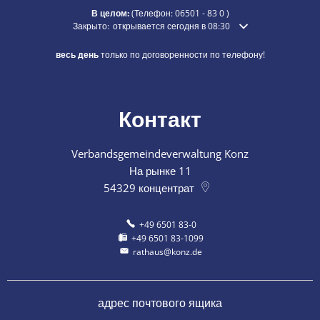
В целом:
(Телефон:
06501 - 83 0
)
Нажмите, чтобы скрыть дополнительное время открытия ил
Закрыто:
открывается сегодня в 08:30
весь день
только по договоренности по телефону!
Контакт
Verbandsgemeindeverwaltung Konz
На рынке 11
54329
концентрат
+49 6501 83-0
+49 6501 83-1099
rathaus@konz.de
адрес почтового ящика