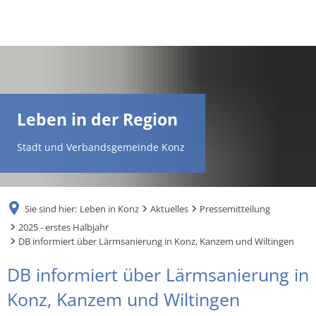
DE
AR
Leben in der Region
EN
Stadt und Verbandsgemeinde Konz
NL
Sie sind hier:
Leben in Konz
Aktuelles
Pressemitteilung
FR
2025 - erstes Halbjahr
DB informiert über Lärmsanierung in Konz, Kanzem und Wiltingen
TR
DB informiert über Lärmsanierung in
Konz, Kanzem und Wiltingen
UK