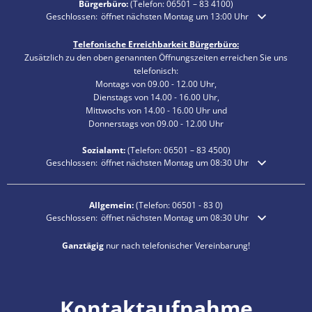
Bürgerbüro:
(Telefon:
06501 – 83 4100
)
Klicken, um weitere Öffnungs- oder Schließzeiten auszublenden
Geschlossen:
öffnet nächsten Montag um 13:00 Uhr
Telefonische Erreichbarkeit Bürgerbüro:
Zusätzlich zu den oben genannten Öffnungszeiten erreichen Sie uns
telefonisch:
Montags von 09.00 - 12.00 Uhr,
Dienstags von 14.00 - 16.00 Uhr,
Mittwochs von 14.00 - 16.00 Uhr und
Donnerstags von 09.00 - 12.00 Uhr
Sozialamt:
(Telefon:
06501 – 83
4500)
Klicken, um weitere Öffnungs- oder Schließzeiten auszublenden
Geschlossen:
öffnet nächsten Montag um 08:30 Uhr
Allgemein:
(Telefon:
06501 - 83 0
)
Klicken, um weitere Öffnungs- oder Schließzeiten auszublenden
Geschlossen:
öffnet nächsten Montag um 08:30 Uhr
Ganztägig
nur nach telefonischer Vereinbarung!
Kontaktaufnahme