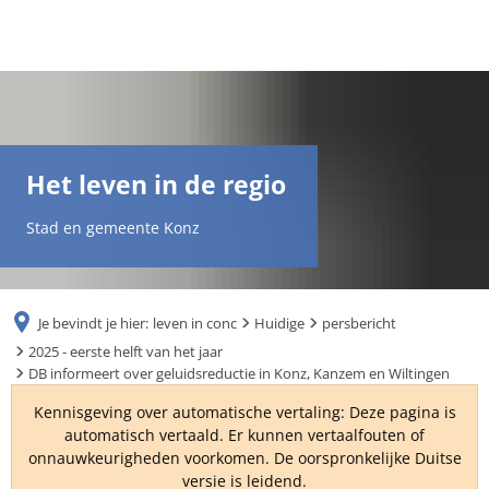
DE
AR
Het leven in de regio
EN
Stad en gemeente Konz
NL
Je bevindt je hier:
leven in conc
Huidige
persbericht
FR
2025 - eerste helft van het jaar
DB informeert over geluidsreductie in Konz, Kanzem en Wiltingen
TR
Kennisgeving over automatische vertaling: Deze pagina is
automatisch vertaald. Er kunnen vertaalfouten of
onnauwkeurigheden voorkomen. De oorspronkelijke Duitse
UK
versie is leidend.