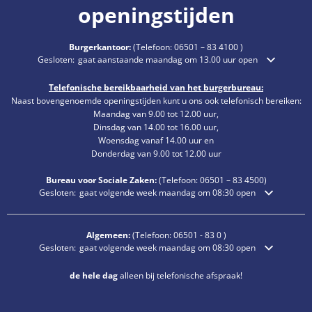
openingstijden
Burgerkantoor:
(Telefoon:
06501 – 83 4100
)
Klik om extra openings- of sluitingstijden te verbergen
Gesloten:
gaat aanstaande maandag om 13.00 uur open
Telefonische bereikbaarheid van het burgerbureau:
Naast bovengenoemde openingstijden kunt u ons ook telefonisch bereiken:
Maandag van 9.00 tot 12.00 uur,
Dinsdag van 14.00 tot 16.00 uur,
Woensdag vanaf 14.00 uur en
Donderdag van 9.00 tot 12.00 uur
Bureau voor Sociale Zaken:
(Telefoon:
06501 – 83
4500)
Klik om extra openings- of sluitingstijden te verbergen
Gesloten:
gaat volgende week maandag om 08:30 open
Algemeen:
(Telefoon:
06501 - 83 0
)
Klik om extra openings- of sluitingstijden te verbergen
Gesloten:
gaat volgende week maandag om 08:30 open
de hele dag
alleen bij telefonische afspraak!