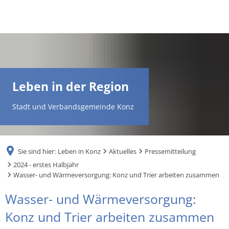
DE
AR
Leben in der Region
EN
Stadt und Verbandsgemeinde Konz
NL
Sie sind hier:
Leben in Konz
Aktuelles
Pressemitteilung
FR
2024 - erstes Halbjahr
Wasser- und Wärmeversorgung: Konz und Trier arbeiten zusammen
TR
Wasser- und Wärmeversorgung:
Konz und Trier arbeiten zusammen
UK