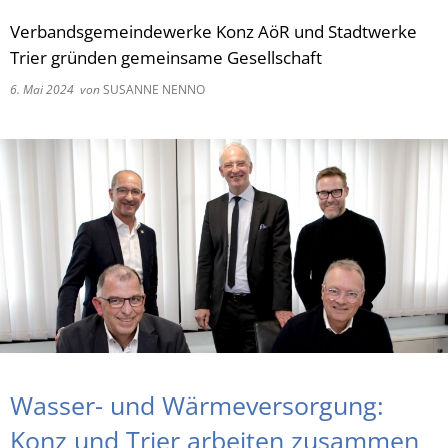
Verbandsgemeindewerke Konz AöR und Stadtwerke
RU
Trier gründen gemeinsame Gesellschaft
6. Mai 2024
von
SUSANNE NENNO
Wasser- und Wärmeversorgung:
Konz und Trier arbeiten zusammen