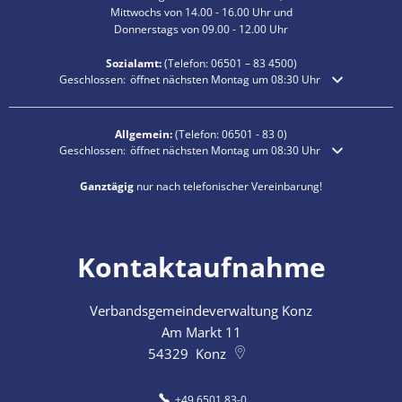
Mittwochs von 14.00 - 16.00 Uhr und
Donnerstags von 09.00 - 12.00 Uhr
Sozialamt:
(Telefon:
06501 – 83
4500)
Klicken, um weitere Öffnungs- oder Schließzeiten auszublenden
Geschlossen:
öffnet nächsten Montag um 08:30 Uhr
Allgemein:
(Telefon:
06501 - 83 0
)
Klicken, um weitere Öffnungs- oder Schließzeiten auszublenden
Geschlossen:
öffnet nächsten Montag um 08:30 Uhr
Ganztägig
nur nach telefonischer Vereinbarung!
Kontaktaufnahme
Verbandsgemeindeverwaltung Konz
Am Markt 11
54329
Konz
+49 6501 83-0