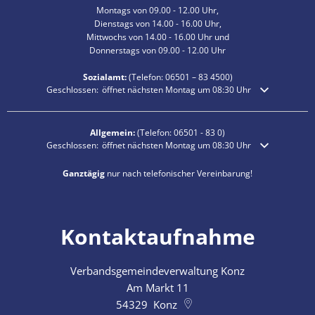
Montags von 09.00 - 12.00 Uhr,
Dienstags von 14.00 - 16.00 Uhr,
Mittwochs von 14.00 - 16.00 Uhr und
Donnerstags von 09.00 - 12.00 Uhr
Sozialamt:
(Telefon:
06501 – 83
4500)
Klicken, um weitere Öffnungs- oder Schließzeiten auszublenden
Geschlossen:
öffnet nächsten Montag um 08:30 Uhr
Allgemein:
(Telefon:
06501 - 83 0
)
Klicken, um weitere Öffnungs- oder Schließzeiten auszublenden
Geschlossen:
öffnet nächsten Montag um 08:30 Uhr
Ganztägig
nur nach telefonischer Vereinbarung!
Kontaktaufnahme
Verbandsgemeindeverwaltung Konz
Am Markt 11
54329
Konz