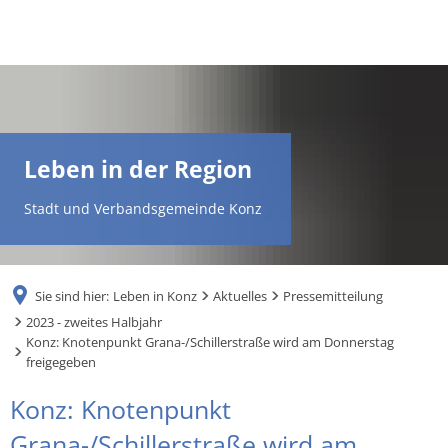
DE
AR
Leben in der Region
EN
Stadt und Verbandsgemeinde Konz
NL
Sie sind hier:
Leben in Konz
Aktuelles
Pressemitteilung
FR
2023 - zweites Halbjahr
Konz: Knotenpunkt Grana-/Schillerstraße wird am Donnerstag
freigegeben
TR
Konz: Knotenpunkt
UK
Grana-/Schillerstraße wird am