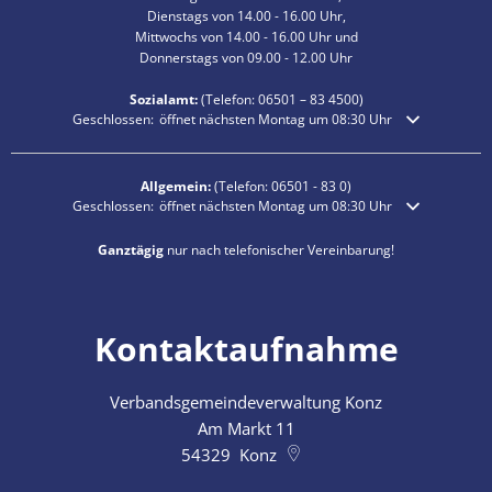
Dienstags von 14.00 - 16.00 Uhr,
Mittwochs von 14.00 - 16.00 Uhr und
Donnerstags von 09.00 - 12.00 Uhr
Sozialamt:
(Telefon:
06501 – 83
4500)
Klicken, um weitere Öffnungs- oder Schließzeiten auszublenden
Geschlossen:
öffnet nächsten Montag um 08:30 Uhr
Allgemein:
(Telefon:
06501 - 83 0
)
Klicken, um weitere Öffnungs- oder Schließzeiten auszublenden
Geschlossen:
öffnet nächsten Montag um 08:30 Uhr
Ganztägig
nur nach telefonischer Vereinbarung!
Kontaktaufnahme
Verbandsgemeindeverwaltung Konz
Am Markt 11
54329
Konz