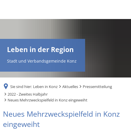
DE
AR
Leben in der Region
EN
Stadt und Verbandsgemeinde Konz
NL
Sie sind hier:
Leben in Konz
Aktuelles
Pressemitteilung
FR
2022 - Zweites Halbjahr
Neues Mehrzweckspielfeld in Konz eingeweiht
TR
Neues Mehrzweckspielfeld in Konz
eingeweiht
UK