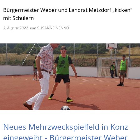
Bürgermeister Weber und Landrat Metzdorf „kicken“
RU
mit Schülern
3. August 2022
von
SUSANNE NENNO
Neues Mehrzweckspielfeld in Konz
eingeweiht - Bürgermeister Weber