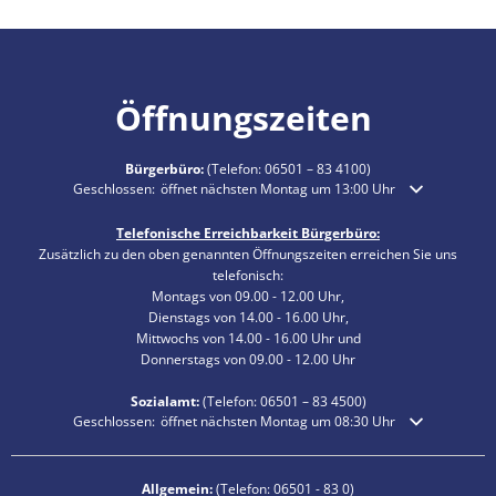
Öffnungszeiten
Bürgerbüro:
(Telefon:
06501 – 83 4100
)
Klicken, um weitere Öffnungs- oder Schließzeiten auszublenden
Geschlossen:
öffnet nächsten Montag um 13:00 Uhr
Telefonische Erreichbarkeit Bürgerbüro:
Zusätzlich zu den oben genannten Öffnungszeiten erreichen Sie uns
telefonisch:
Montags von 09.00 - 12.00 Uhr,
Dienstags von 14.00 - 16.00 Uhr,
Mittwochs von 14.00 - 16.00 Uhr und
Donnerstags von 09.00 - 12.00 Uhr
Sozialamt:
(Telefon:
06501 – 83
4500)
Klicken, um weitere Öffnungs- oder Schließzeiten auszublenden
Geschlossen:
öffnet nächsten Montag um 08:30 Uhr
Allgemein:
(Telefon:
06501 - 83 0
)