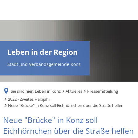
DE
AR
Leben in der Region
EN
Stadt und Verbandsgemeinde Konz
NL
Sie sind hier:
Leben in Konz
Aktuelles
Pressemitteilung
FR
2022 - Zweites Halbjahr
Neue "Brücke" in Konz soll Eichhörnchen über die Straße helfen
TR
Neue "Brücke" in Konz soll
Eichhörnchen über die Straße helfen
UK