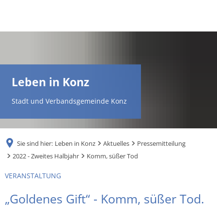
DE
AR
Leben in Konz
EN
Stadt und Verbandsgemeinde Konz
NL
Sie sind hier:
Leben in Konz
Aktuelles
Pressemitteilung
FR
2022 - Zweites Halbjahr
Komm, süßer Tod
VERANSTALTUNG
TR
„Goldenes Gift“ - Komm, süßer Tod.
UK