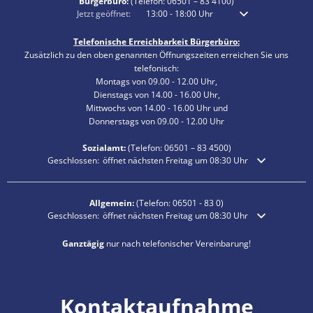
Bürgerbüro:
(Telefon:
06501 – 83 4100
)
Klicken, um weitere Öffnungs- oder Schließzeiten auszublenden
Jetzt geöffnet:
13:00
-
18:00
Uhr
Von 13:00 bis 18:00 
Telefonische Erreichbarkeit Bürgerbüro:
Zusätzlich zu den oben genannten Öffnungszeiten erreichen Sie uns
telefonisch:
Montags von 09.00 - 12.00 Uhr,
Dienstags von 14.00 - 16.00 Uhr,
Mittwochs von 14.00 - 16.00 Uhr und
Donnerstags von 09.00 - 12.00 Uhr
Sozialamt:
(Telefon:
06501 – 83
4500)
Klicken, um weitere Öffnungs- oder Schließzeiten auszublenden
Geschlossen:
öffnet nächsten Freitag um 08:30 Uhr
Allgemein:
(Telefon:
06501 - 83 0
)
Klicken, um weitere Öffnungs- oder Schließzeiten auszublenden
Geschlossen:
öffnet nächsten Freitag um 08:30 Uhr
Ganztägig
nur nach telefonischer Vereinbarung!
Kontaktaufnahme