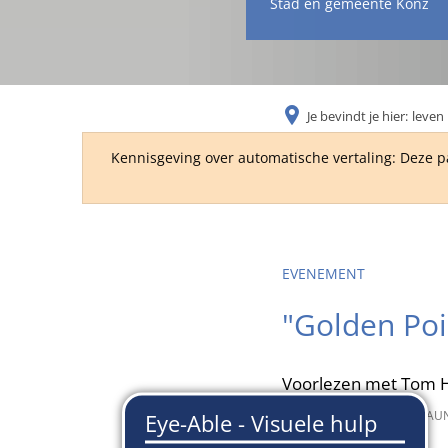
Stad en gemeente Konz
Je bevindt je hier:
leven 
Kennisgeving over automatische vertaling: Deze p
EVENEMENT
"Golden Poi
Voorlezen met Tom Hi
5 juli 2022
van
MICHAEL NAU