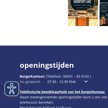
openingstijden
Burgerkantoor:
(Telefoon:
06501 – 83 4100
)
Klik om extra openings- of sluitingstijden te verbergen
Nu geopend:
07:30
-
12:30
Klok
Van 7:30 uur tot
Telefonische bereikbaarheid van het burgerbureau:
Naast bovengenoemde openingstijden kunt u ons ook
telefonisch bereiken:
Maandag van 9.00 tot 12.00 uur,