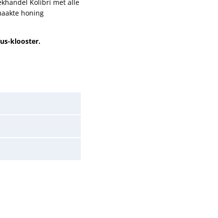
handel Kolibri met alle
maakte honing
us-klooster.