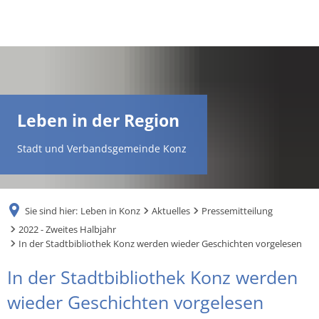
DE
AR
Leben in der Region
EN
Stadt und Verbandsgemeinde Konz
NL
Sie sind hier:
Leben in Konz
Aktuelles
Pressemitteilung
FR
2022 - Zweites Halbjahr
In der Stadtbibliothek Konz werden wieder Geschichten vorgelesen
TR
In der Stadtbibliothek Konz werden
wieder Geschichten vorgelesen
UK