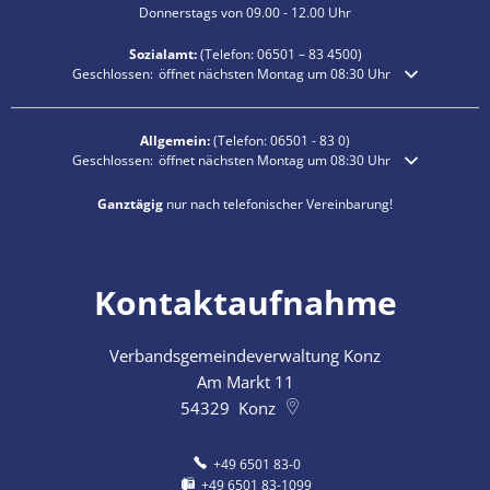
Donnerstags von 09.00 - 12.00 Uhr
Sozialamt:
(Telefon:
06501 – 83
4500)
Klicken, um weitere Öffnungs- oder Schließzeiten auszublenden
Geschlossen:
öffnet nächsten Montag um 08:30 Uhr
Allgemein:
(Telefon:
06501 - 83 0
)
Klicken, um weitere Öffnungs- oder Schließzeiten auszublenden
Geschlossen:
öffnet nächsten Montag um 08:30 Uhr
Ganztägig
nur nach telefonischer Vereinbarung!
Kontaktaufnahme
Verbandsgemeindeverwaltung Konz
Am Markt 11
54329
Konz
+49 6501 83-0
+49 6501 83-1099