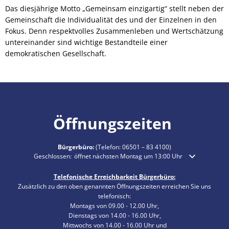
Das diesjährige Motto „Gemeinsam einzigartig“ stellt neben der
Gemeinschaft die Individualität des und der Einzelnen in den
Fokus. Denn respektvolles Zusammenleben und Wertschätzung
untereinander sind wichtige Bestandteile einer
demokratischen Gesellschaft.
Öffnungszeiten
Bürgerbüro:
(Telefon:
06501 – 83 4100
)
Klicken, um weitere Öffnungs- oder Schließzeiten auszublenden
Geschlossen:
öffnet nächsten Montag um 13:00 Uhr
Telefonische Erreichbarkeit Bürgerbüro:
Zusätzlich zu den oben genannten Öffnungszeiten erreichen Sie uns
telefonisch:
Montags von 09.00 - 12.00 Uhr,
Dienstags von 14.00 - 16.00 Uhr,
Mittwochs von 14.00 - 16.00 Uhr und