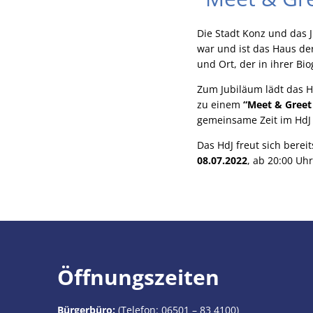
Die Stadt Konz und das 
war und ist das Haus der
und Ort, der in ihrer Bi
Zum Jubiläum lädt das H
zu einem
“Meet & Greet
gemeinsame Zeit im HdJ
Das HdJ freut sich bere
08.07.2022
, ab 20:00 Uh
Öffnungszeiten
Bürgerbüro:
(Telefon:
06501 – 83 4100
)