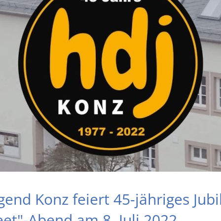
gend Konz feiert 45-jähriges Jub
et"-Abend am 8. Juli 2022