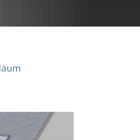
RU
iläum