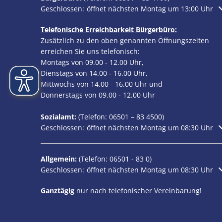
Klicken, um weitere Öffnungs- oder Schließzeiten au
Geschlossen:
öffnet nächsten Montag um 13:00 Uhr
Telefonische Erreichbarkeit Bürgerbüro:
Zusätzlich zu den oben genannten Öffnungszeiten
erreichen Sie uns telefonisch:
Montags von 09.00 - 12.00 Uhr,
Dienstags von 14.00 - 16.00 Uhr,
Mittwochs von 14.00 - 16.00 Uhr und
Donnerstags von 09.00 - 12.00 Uhr
Sozialamt:
(Telefon:
06501 – 83
4500)
Klicken, um weitere Öffnungs- oder Schließzeiten au
Geschlossen:
öffnet nächsten Montag um 08:30 Uhr
Allgemein:
(Telefon:
06501 - 83 0
)
Klicken, um weitere Öffnungs- oder Schließzeiten au
Geschlossen:
öffnet nächsten Montag um 08:30 Uhr
Ganztägig
nur nach telefonischer Vereinbarung!