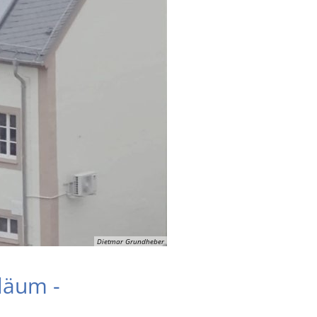
Dietmar Grundheber
iläum -