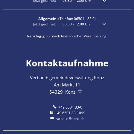
Klicken, um weitere Öffnungs- oder Schließzeiten auszublenden
Jetzt geöffnet:
08:30
-
12:00
Uhr
Von 08:30 bis 12:00 
Allgemein:
(Telefon:
06501 - 83 0
)
Klicken, um weitere Öffnungs- oder Schließzeiten auszublenden
Jetzt geöffnet:
08:30
-
12:00
Uhr
Von 08:30 bis 12:00 
Ganztägig
nur nach telefonischer Vereinbarung!
Kontaktaufnahme
Verbandsgemeindeverwaltung Konz
Am Markt 11
54329
Konz
+49 6501 83-0
+49 6501 83-1099
rathaus@konz.de