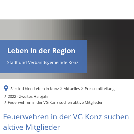
DE
AR
Leben in der Region
EN
Stadt und Verbandsgemeinde Konz
NL
Sie sind hier:
Leben in Konz
Aktuelles
Pressemitteilung
FR
2022 - Zweites Halbjahr
Feuerwehren in der VG Konz suchen aktive Mitglieder
TR
Feuerwehren in der VG Konz suchen
aktive Mitglieder
UK