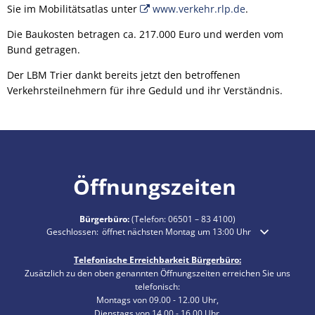
Sie im Mobilitätsatlas unter
www.verkehr.rlp.de
.
Die Baukosten betragen ca. 217.000 Euro und werden vom
Bund getragen.
Der LBM Trier dankt bereits jetzt den betroffenen
Verkehrsteilnehmern für ihre Geduld und ihr Verständnis.
Öffnungszeiten
Bürgerbüro:
(Telefon:
06501 – 83 4100
)
Klicken, um weitere Öffnungs- oder Schließzeiten auszublenden
Geschlossen:
öffnet nächsten Montag um 13:00 Uhr
Telefonische Erreichbarkeit Bürgerbüro:
Zusätzlich zu den oben genannten Öffnungszeiten erreichen Sie uns
telefonisch:
Montags von 09.00 - 12.00 Uhr,
Dienstags von 14.00 - 16.00 Uhr,