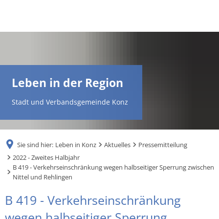
DE
AR
Leben in der Region
EN
Stadt und Verbandsgemeinde Konz
NL
Sie sind hier:
Leben in Konz
Aktuelles
Pressemitteilung
FR
2022 - Zweites Halbjahr
B 419 - Verkehrseinschränkung wegen halbseitiger Sperrung zwischen
Nittel und Rehlingen
TR
B 419 - Verkehrseinschränkung
UK
wegen halbseitiger Sperrung