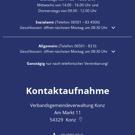
Mittwochs von 14.00 - 16.00 Uhr und
Donnerstags von 09.00 - 12.00 Uhr
Sozialamt:
(Telefon:
06501 – 83
4500)
Klicken, um weitere Öffnungs- oder Schließzeiten auszublenden
Geschlossen:
öffnet nächsten Montag um 08:30 Uhr
Allgemein:
(Telefon:
06501 - 83 0
)
Klicken, um weitere Öffnungs- oder Schließzeiten auszublenden
Geschlossen:
öffnet nächsten Montag um 08:30 Uhr
Ganztägig
nur nach telefonischer Vereinbarung!
Kontaktaufnahme
Verbandsgemeindeverwaltung Konz
Am Markt 11
54329
Konz