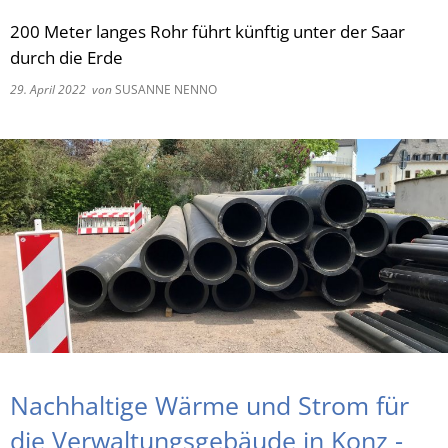
200 Meter langes Rohr führt künftig unter der Saar
RU
durch die Erde
29. April 2022
von
SUSANNE NENNO
Nachhaltige Wärme und Strom für
die Verwaltungsgebäude in Konz -