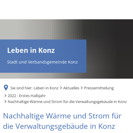
DE
AR
Leben in Konz
EN
Stadt und Verbandsgemeinde Konz
NL
Sie sind hier:
Leben in Konz
Aktuelles
Pressemitteilung
FR
2022 - Erstes Halbjahr
Nachhaltige Wärme und Strom für die Verwaltungsgebäude in Konz
TR
Nachhaltige Wärme und Strom für
die Verwaltungsgebäude in Konz
UK