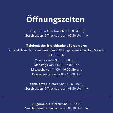
Öffnungszeiten
Bürgerbüro:
(Telefon:
06501 – 83 4100
)
Klicken, um weitere Öffnungs- oder Schließzeiten auszublende
Geschlossen:
öffnet heute um 07:30 Uhr
Telefonische Erreichbarkeit Bürgerbüro:
Zusätzlich zu den oben genannten Öffnungszeiten erreichen Sie uns
telefonisch:
Montags von 09.00 - 12.00 Uhr,
Dienstags von 14.00 - 16.00 Uhr,
Mittwochs von 14.00 - 16.00 Uhr und
Donnerstags von 09.00 - 12.00 Uhr
Sozialamt:
(Telefon:
06501 – 83
4500)
Klicken, um weitere Öffnungs- oder Schließzeiten auszublende
Geschlossen:
öffnet heute um 08:30 Uhr
Allgemein:
(Telefon:
06501 - 83 0
)
Klicken, um weitere Öffnungs- oder Schließzeiten auszublende
Geschlossen:
öffnet heute um 08:30 Uhr