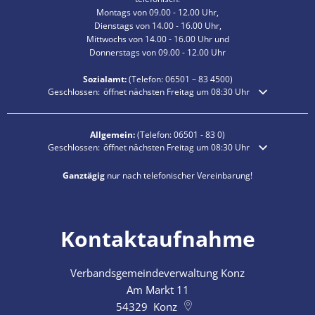
Montags von 09.00 - 12.00 Uhr,
Dienstags von 14.00 - 16.00 Uhr,
Mittwochs von 14.00 - 16.00 Uhr und
Donnerstags von 09.00 - 12.00 Uhr
Sozialamt:
(Telefon:
06501 – 83
4500)
Klicken, um weitere Öffnungs- oder Schließzeiten auszublenden
Geschlossen:
öffnet nächsten Freitag um 08:30 Uhr
Allgemein:
(Telefon:
06501 - 83 0
)
Klicken, um weitere Öffnungs- oder Schließzeiten auszublenden
Geschlossen:
öffnet nächsten Freitag um 08:30 Uhr
Ganztägig
nur nach telefonischer Vereinbarung!
Kontaktaufnahme
Verbandsgemeindeverwaltung Konz
Am Markt 11
54329
Konz