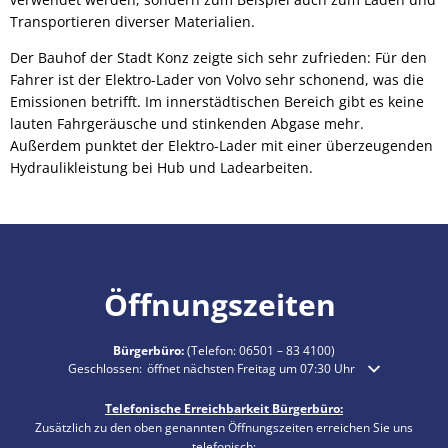
Transportieren diverser Materialien.
Der Bauhof der Stadt Konz zeigte sich sehr zufrieden: Für den
Fahrer ist der Elektro-Lader von Volvo sehr schonend, was die
Emissionen betrifft. Im innerstädtischen Bereich gibt es keine
lauten Fahrgeräusche und stinkenden Abgase mehr.
Außerdem punktet der Elektro-Lader mit einer überzeugenden
Hydraulikleistung bei Hub und Ladearbeiten.
Öffnungszeiten
Bürgerbüro:
(Telefon:
06501 – 83 4100
)
Klicken, um weitere Öffnungs- oder Schließzeiten auszublenden
Geschlossen:
öffnet nächsten Freitag um 07:30 Uhr
Telefonische Erreichbarkeit Bürgerbüro:
Zusätzlich zu den oben genannten Öffnungszeiten erreichen Sie uns
telefonisch: