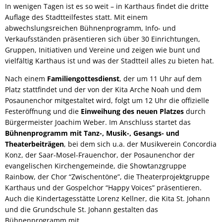
In wenigen Tagen ist es so weit – in Karthaus findet die dritte
Auflage des Stadtteilfestes statt. Mit einem
abwechslungsreichen Bühnenprogramm, Info- und
Verkaufsständen präsentieren sich über 30 Einrichtungen,
Gruppen, Initiativen und Vereine und zeigen wie bunt und
vielfältig Karthaus ist und was der Stadtteil alles zu bieten hat.
Nach einem
Familiengottesdienst
, der um 11 Uhr auf dem
Platz stattfindet und der von der Kita Arche Noah und dem
Posaunenchor mitgestaltet wird, folgt um 12 Uhr die offizielle
Festeröffnung und die
Einweihung des neuen Platzes
durch
Bürgermeister Joachim Weber. Im Anschluss startet das
Bühnenprogramm mit Tanz-, Musik-, Gesangs- und
Theaterbeiträgen
, bei dem sich u.a. der Musikverein Concordia
Konz, der Saar-Mosel-Frauenchor, der Posaunenchor der
evangelischen Kirchengemeinde, die Showtanzgruppe
Rainbow, der Chor “Zwischentöne”, die Theaterprojektgruppe
Karthaus und der Gospelchor “Happy Voices” präsentieren.
Auch die Kindertagesstätte Lorenz Kellner, die Kita St. Johann
und die Grundschule St. Johann gestalten das
Bühnenprogramm mit.