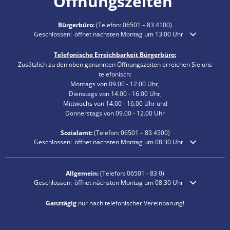
Öffnungszeiten
Bürgerbüro:
(Telefon:
06501 – 83 4100
)
Klicken, um weitere Öffnungs- oder Schließzeiten auszublenden
Geschlossen:
öffnet nächsten Montag um 13:00 Uhr
Telefonische Erreichbarkeit Bürgerbüro:
Zusätzlich zu den oben genannten Öffnungszeiten erreichen Sie uns
telefonisch:
Montags von 09.00 - 12.00 Uhr,
Dienstags von 14.00 - 16.00 Uhr,
Mittwochs von 14.00 - 16.00 Uhr und
Donnerstags von 09.00 - 12.00 Uhr
Sozialamt:
(Telefon:
06501 – 83
4500)
Klicken, um weitere Öffnungs- oder Schließzeiten auszublenden
Geschlossen:
öffnet nächsten Montag um 08:30 Uhr
Allgemein:
(Telefon:
06501 - 83 0
)
Klicken, um weitere Öffnungs- oder Schließzeiten auszublenden
Geschlossen:
öffnet nächsten Montag um 08:30 Uhr
Ganztägig
nur nach telefonischer Vereinbarung!