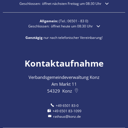
Klicken, um weitere Öffnungs- oder Schließzeiten auszublenden
Geschlossen:
öffnet nächsten Freitag um 08:30 Uhr
Allgemein:
(Tel.:
06501 - 83 0
)
Klicken, um weitere Öffnungs- oder Schließzeiten auszublende
Geschlossen:
öffnet heute um 08:30 Uhr
Ganztägig
nur nach telefonischer Vereinbarung!
Kontaktaufnahme
Verbandsgemeindeverwaltung Konz
Am Markt 11
54329
Konz
+49 6501 83-0
+49 6501 83-1099
rathaus@konz.de