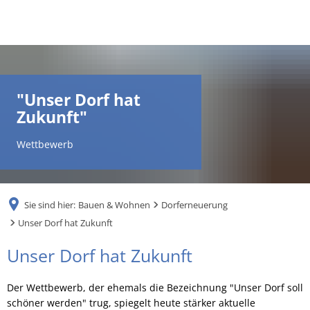
DE
AR
"Unser Dorf hat
Zukunft"
EN
Wettbewerb
NL
Sie sind hier:
Bauen & Wohnen
Dorferneuerung
FR
Unser Dorf hat Zukunft
Unser
Unser Dorf hat Zukunft
TR
Dorf
Der Wettbewerb, der ehemals die Bezeichnung "Unser Dorf soll
UK
hat
schöner werden" trug, spiegelt heute stärker aktuelle