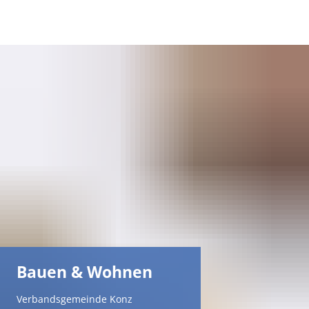
DE
AR
EN
NL
FR
TR
Bauen & Wohnen
UK
Verbandsgemeinde Konz