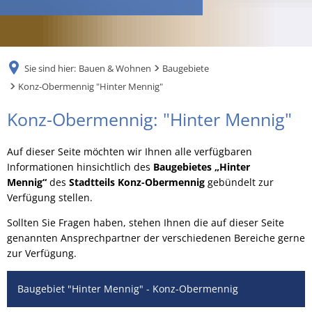
RU
Sie sind hier:
Bauen & Wohnen
Baugebiete
Konz-Obermennig "Hinter Mennig"
Konz-
Konz-Obermennig: "Hinter Mennig"
Obermennig
Auf dieser Seite möchten wir Ihnen alle verfügbaren
"Hinter
Informationen hinsichtlich des
Baugebietes „Hinter
Mennig“
des
Stadtteils Konz-Obermennig
gebündelt zur
Mennig"
Verfügung stellen.
Sollten Sie Fragen haben, stehen Ihnen die auf dieser Seite
genannten Ansprechpartner der verschiedenen Bereiche gerne
zur Verfügung.
Baugebiet "Hinter Mennig" - Konz-Obermennig