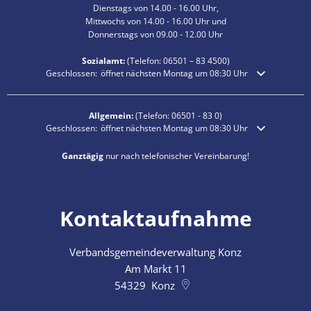
Dienstags von 14.00 - 16.00 Uhr,
Mittwochs von 14.00 - 16.00 Uhr und
Donnerstags von 09.00 - 12.00 Uhr
Sozialamt:
(Telefon:
06501 – 83
4500)
Klicken, um weitere Öffnungs- oder Schließzeiten auszublenden
Geschlossen:
öffnet nächsten Montag um 08:30 Uhr
Allgemein:
(Telefon:
06501 - 83 0
)
Klicken, um weitere Öffnungs- oder Schließzeiten auszublenden
Geschlossen:
öffnet nächsten Montag um 08:30 Uhr
Ganztägig
nur nach telefonischer Vereinbarung!
Kontaktaufnahme
Verbandsgemeindeverwaltung Konz
Am Markt 11
54329
Konz