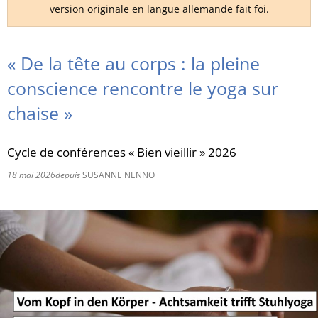
version originale en langue allemande fait foi.
RU
« De la tête au corps : la pleine
conscience rencontre le yoga sur
chaise »
Cycle de conférences « Bien vieillir » 2026
18 mai 2026
depuis
SUSANNE NENNO