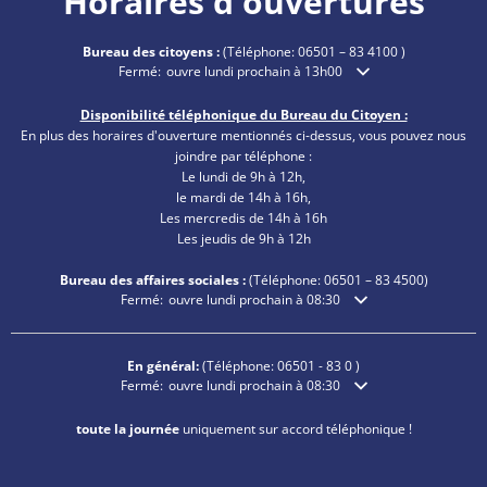
Horaires d'ouvertures
Bureau des citoyens :
(Téléphone:
06501 – 83 4100
)
Cliquez pour masquer les heures d'ouverture ou de fermetu
Fermé:
ouvre lundi prochain à 13h00
Disponibilité téléphonique du Bureau du Citoyen :
En plus des horaires d'ouverture mentionnés ci-dessus, vous pouvez nous
joindre par téléphone :
Le lundi de 9h à 12h,
le mardi de 14h à 16h,
Les mercredis de 14h à 16h
Les jeudis de 9h à 12h
Bureau des affaires sociales :
(Téléphone:
06501 – 83
4500)
Cliquez pour masquer les heures d'ouverture ou de fermetu
Fermé:
ouvre lundi prochain à 08:30
En général:
(Téléphone:
06501 - 83 0
)
Cliquez pour masquer les heures d'ouverture ou de fermetu
Fermé:
ouvre lundi prochain à 08:30
toute la journée
uniquement sur accord téléphonique !