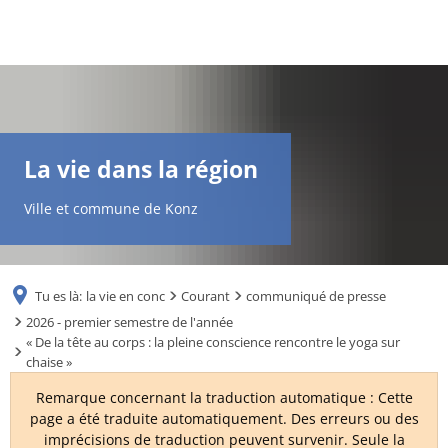
DE
AR
La vie dans la région
EN
Ville et commune de Konz
NL
Tu es là:
la vie en conc
Courant
communiqué de presse
FR
2026 - premier semestre de l'année
« De la tête au corps : la pleine conscience rencontre le yoga sur
chaise »
TR
Remarque concernant la traduction automatique : Cette
page a été traduite automatiquement. Des erreurs ou des
UK
imprécisions de traduction peuvent survenir. Seule la