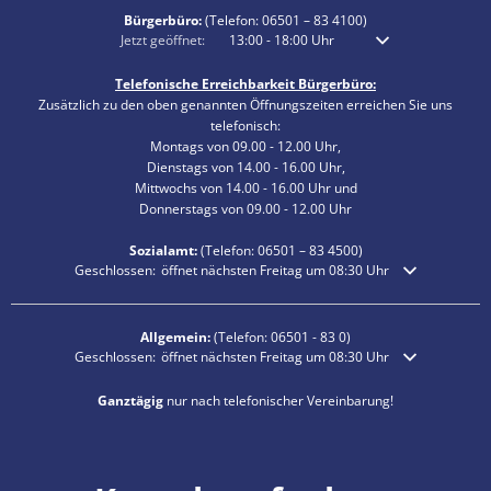
Bürgerbüro:
(Telefon:
06501 – 83 4100
)
Klicken, um weitere Öffnungs- oder Schließzeiten auszublenden
Jetzt geöffnet:
13:00
-
18:00
Uhr
Von 13:00 bis 18:00 
Telefonische Erreichbarkeit Bürgerbüro:
Zusätzlich zu den oben genannten Öffnungszeiten erreichen Sie uns
telefonisch:
Montags von 09.00 - 12.00 Uhr,
Dienstags von 14.00 - 16.00 Uhr,
Mittwochs von 14.00 - 16.00 Uhr und
Donnerstags von 09.00 - 12.00 Uhr
Sozialamt:
(Telefon:
06501 – 83
4500)
Klicken, um weitere Öffnungs- oder Schließzeiten auszublenden
Geschlossen:
öffnet nächsten Freitag um 08:30 Uhr
Allgemein:
(Telefon:
06501 - 83 0
)
Klicken, um weitere Öffnungs- oder Schließzeiten auszublenden
Geschlossen:
öffnet nächsten Freitag um 08:30 Uhr
Ganztägig
nur nach telefonischer Vereinbarung!