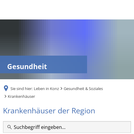
DE
AR
EN
Gesundheit
NL
Sie sind hier:
Leben in Konz
Gesundheit & Soziales
FR
Krankenhäuser
Krankenhäuser
Krankenhäuser der Region
TR
UK