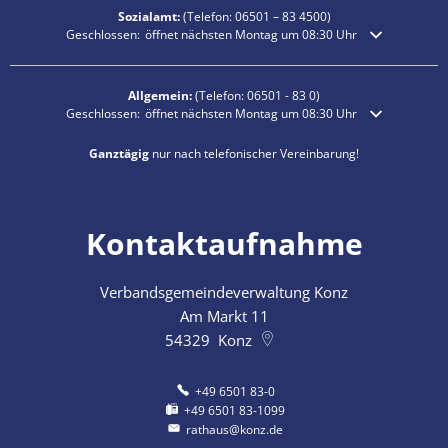
Sozialamt:
(Telefon:
06501 – 83
4500)
Klicken, um weitere Öffnungs- oder Schließzeiten auszublenden
Geschlossen:
öffnet nächsten Montag um 08:30 Uhr
Allgemein:
(Telefon:
06501 - 83 0
)
Klicken, um weitere Öffnungs- oder Schließzeiten auszublenden
Geschlossen:
öffnet nächsten Montag um 08:30 Uhr
Ganztägig
nur nach telefonischer Vereinbarung!
Kontaktaufnahme
Verbandsgemeindeverwaltung Konz
Am Markt 11
54329
Konz
+49 6501 83-0
+49 6501 83-1099
rathaus@konz.de