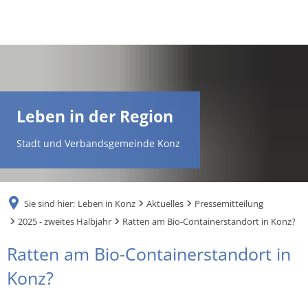
DE
AR
Leben in der Region
EN
Stadt und Verbandsgemeinde Konz
NL
Sie sind hier:
Leben in Konz
Aktuelles
Pressemitteilung
FR
2025 - zweites Halbjahr
Ratten am Bio-Containerstandort in Konz?
Ratten am Bio-Containerstandort in
TR
Konz?
UK