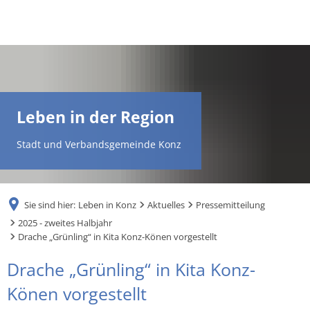
DE
AR
Leben in der Region
EN
Stadt und Verbandsgemeinde Konz
NL
Sie sind hier:
Leben in Konz
Aktuelles
Pressemitteilung
FR
2025 - zweites Halbjahr
Drache „Grünling“ in Kita Konz-Könen vorgestellt
TR
Drache „Grünling“ in Kita Konz-
Könen vorgestellt
UK