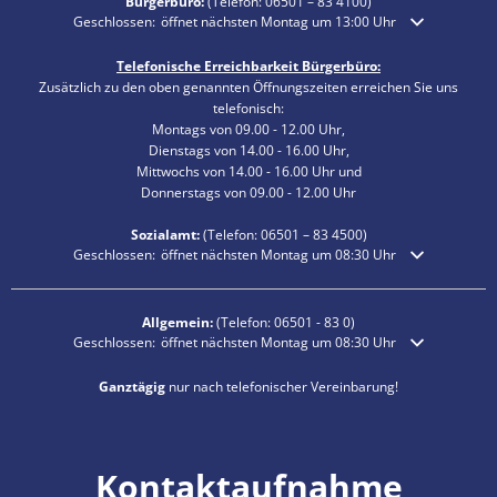
Bürgerbüro:
(Telefon:
06501 – 83 4100
)
Klicken, um weitere Öffnungs- oder Schließzeiten auszublenden
Geschlossen:
öffnet nächsten Montag um 13:00 Uhr
Telefonische Erreichbarkeit Bürgerbüro:
Zusätzlich zu den oben genannten Öffnungszeiten erreichen Sie uns
telefonisch:
Montags von 09.00 - 12.00 Uhr,
Dienstags von 14.00 - 16.00 Uhr,
Mittwochs von 14.00 - 16.00 Uhr und
Donnerstags von 09.00 - 12.00 Uhr
Sozialamt:
(Telefon:
06501 – 83
4500)
Klicken, um weitere Öffnungs- oder Schließzeiten auszublenden
Geschlossen:
öffnet nächsten Montag um 08:30 Uhr
Allgemein:
(Telefon:
06501 - 83 0
)
Klicken, um weitere Öffnungs- oder Schließzeiten auszublenden
Geschlossen:
öffnet nächsten Montag um 08:30 Uhr
Ganztägig
nur nach telefonischer Vereinbarung!
Kontaktaufnahme