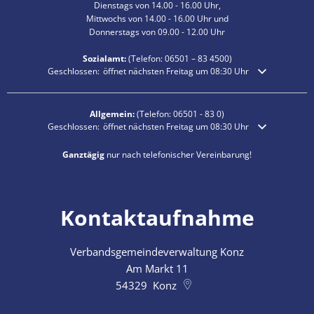
Dienstags von 14.00 - 16.00 Uhr,
Mittwochs von 14.00 - 16.00 Uhr und
Donnerstags von 09.00 - 12.00 Uhr
Sozialamt:
(Telefon:
06501 – 83
4500)
Klicken, um weitere Öffnungs- oder Schließzeiten auszublenden
Geschlossen:
öffnet nächsten Freitag um 08:30 Uhr
Allgemein:
(Telefon:
06501 - 83 0
)
Klicken, um weitere Öffnungs- oder Schließzeiten auszublenden
Geschlossen:
öffnet nächsten Freitag um 08:30 Uhr
Ganztägig
nur nach telefonischer Vereinbarung!
Kontaktaufnahme
Verbandsgemeindeverwaltung Konz
Am Markt 11
54329
Konz