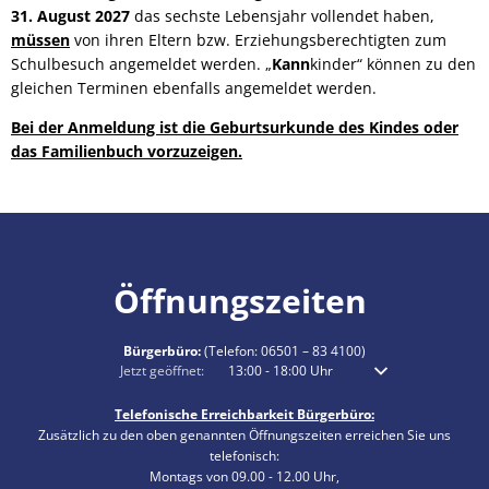
31. August 2027
das sechste Lebensjahr vollendet haben,
müssen
von ihren Eltern bzw. Erziehungsberechtigten zum
Schulbesuch angemeldet werden. „
Kann
kinder“ können zu den
gleichen Terminen ebenfalls angemeldet werden.
Bei der Anmeldung ist die Geburtsurkunde des Kindes oder
das Familienbuch vorzuzeigen.
Öffnungszeiten
Bürgerbüro:
(Telefon:
06501 – 83 4100
)
Klicken, um weitere Öffnungs- oder Schließzeiten auszublenden
Jetzt geöffnet:
13:00
-
18:00
Uhr
Von 13:00 bis 18:00 
Telefonische Erreichbarkeit Bürgerbüro:
Zusätzlich zu den oben genannten Öffnungszeiten erreichen Sie uns
telefonisch:
Montags von 09.00 - 12.00 Uhr,