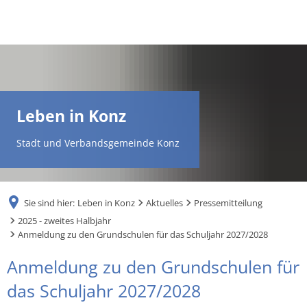
DE
AR
Leben in Konz
EN
Stadt und Verbandsgemeinde Konz
NL
Sie sind hier:
Leben in Konz
Aktuelles
Pressemitteilung
FR
2025 - zweites Halbjahr
Anmeldung zu den Grundschulen für das Schuljahr 2027/2028
TR
Anmeldung zu den Grundschulen für
das Schuljahr 2027/2028
UK