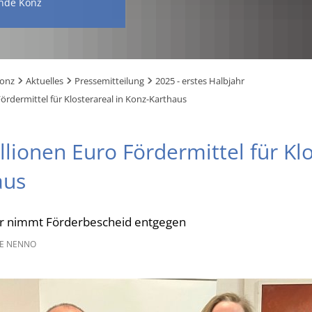
nde Konz
Konz
Aktuelles
Pressemitteilung
2025 - erstes Halbjahr
ördermittel für Klosterareal in Konz-Karthaus
llionen Euro Fördermittel für Klo
aus
r nimmt Förderbescheid entgegen
E NENNO