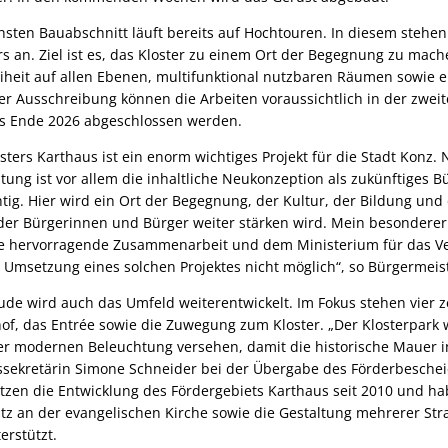
hsten Bauabschnitt läuft bereits auf Hochtouren. In diesem stehen
s an. Ziel ist es, das Kloster zu einem Ort der Begegnung zu mach
freiheit auf allen Ebenen, multifunktional nutzbaren Räumen sowie 
er Ausschreibung können die Arbeiten voraussichtlich in der zweit
s Ende 2026 abgeschlossen werden.
sters Karthaus ist ein enorm wichtiges Projekt für die Stadt Konz.
ung ist vor allem die inhaltliche Neukonzeption als zukünftiges B
ig. Hier wird ein Ort der Begegnung, der Kultur, der Bildung und 
er Bürgerinnen und Bürger weiter stärken wird. Mein besonderer
ie hervorragende Zusammenarbeit und dem Ministerium für das Ve
ie Umsetzung eines solchen Projektes nicht möglich“, so Bürgermei
e wird auch das Umfeld weiterentwickelt. Im Fokus stehen vier ze
hof, das Entrée sowie die Zuwegung zum Kloster. „Der Klosterpark
er modernen Beleuchtung versehen, damit die historische Mauer 
atssekretärin Simone Schneider bei der Übergabe des Förderbesche
tzen die Entwicklung des Fördergebiets Karthaus seit 2010 und 
latz an der evangelischen Kirche sowie die Gestaltung mehrerer St
erstützt.