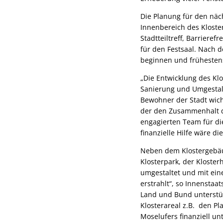
Die Planung für den näc
Innenbereich des Kloster
Stadtteiltreff, Barriere
für den Festsaal. Nach d
beginnen und frühesten
„Die Entwicklung des Klo
Sanierung und Umgestalt
Bewohner der Stadt wicht
der den Zusammenhalt d
engagierten Team für d
finanzielle Hilfe wäre d
Neben dem Klostergebäud
Klosterpark, der Kloster
umgestaltet und mit ein
erstrahlt“, so Innensta
Land und Bund unterstü
Klosterareal z.B. den P
Moselufers finanziell unt