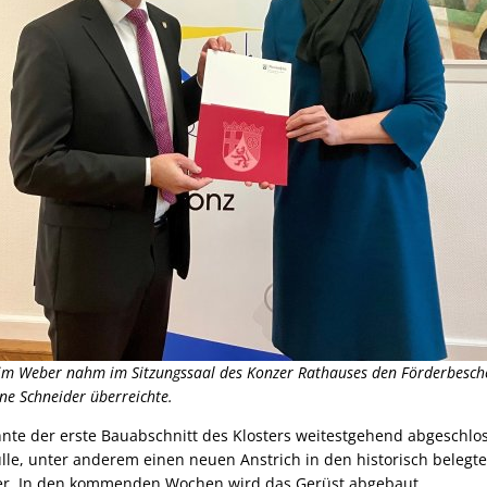
him Weber nahm im Sitzungssaal des Konzer Rathauses den Förderbesche
ne Schneider überreichte.
nte der erste Bauabschnitt des Klosters weitestgehend abgeschlo
lle, unter anderem einen neuen Anstrich in den historisch belegt
ter. In den kommenden Wochen wird das Gerüst abgebaut.