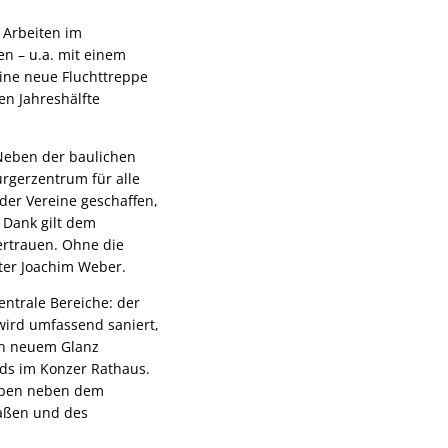
 Arbeiten im
en – u.a. mit einem
eine neue Fluchttreppe
en Jahreshälfte
 Neben der baulichen
ürgerzentrum für alle
der Vereine geschaffen,
 Dank gilt dem
rtrauen. Ohne die
ster Joachim Weber.
ntrale Bereiche: der
 wird umfassend saniert,
in neuem Glanz
ids im Konzer Rathaus.
haben neben dem
raßen und des