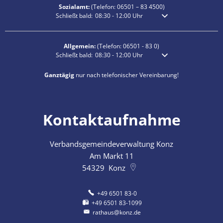
Sozialamt:
(Telefon:
06501 – 83
4500)
Klicken, um weitere Öffnungs- oder Schließzeiten auszublen
Schließt bald:
08:30
-
12:00
Uhr
Von 08:30 bis 12:00 Uhr
Allgemein:
(Telefon:
06501 - 83 0
)
Klicken, um weitere Öffnungs- oder Schließzeiten auszublen
Schließt bald:
08:30
-
12:00
Uhr
Von 08:30 bis 12:00 Uhr
Ganztägig
nur nach telefonischer Vereinbarung!
Kontaktaufnahme
Verbandsgemeindeverwaltung Konz
Am Markt 11
54329
Konz
+49 6501 83-0
+49 6501 83-1099
rathaus@konz.de