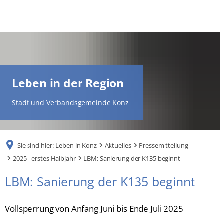
DE
AR
Leben in der Region
EN
Stadt und Verbandsgemeinde Konz
NL
Sie sind hier:
Leben in Konz
Aktuelles
Pressemitteilung
FR
2025 - erstes Halbjahr
LBM: Sanierung der K135 beginnt
LBM: Sanierung der K135 beginnt
TR
Vollsperrung von Anfang Juni bis Ende Juli 2025
UK