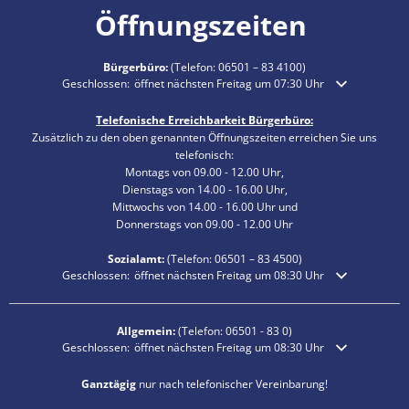
Öffnungszeiten
Bürgerbüro:
(Telefon:
06501 – 83 4100
)
Klicken, um weitere Öffnungs- oder Schließzeiten auszublenden
Geschlossen:
öffnet nächsten Freitag um 07:30 Uhr
Telefonische Erreichbarkeit Bürgerbüro:
Zusätzlich zu den oben genannten Öffnungszeiten erreichen Sie uns
telefonisch:
Montags von 09.00 - 12.00 Uhr,
Dienstags von 14.00 - 16.00 Uhr,
Mittwochs von 14.00 - 16.00 Uhr und
Donnerstags von 09.00 - 12.00 Uhr
Sozialamt:
(Telefon:
06501 – 83
4500)
Klicken, um weitere Öffnungs- oder Schließzeiten auszublenden
Geschlossen:
öffnet nächsten Freitag um 08:30 Uhr
Allgemein:
(Telefon:
06501 - 83 0
)
Klicken, um weitere Öffnungs- oder Schließzeiten auszublenden
Geschlossen:
öffnet nächsten Freitag um 08:30 Uhr
Ganztägig
nur nach telefonischer Vereinbarung!