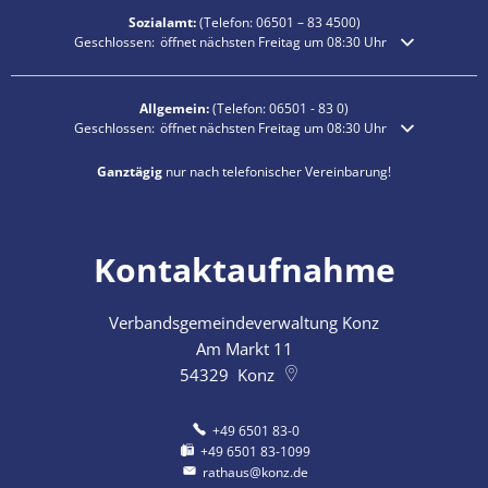
Sozialamt:
(Telefon:
06501 – 83
4500)
Klicken, um weitere Öffnungs- oder Schließzeiten auszublenden
Geschlossen:
öffnet nächsten Freitag um 08:30 Uhr
Allgemein:
(Telefon:
06501 - 83 0
)
Klicken, um weitere Öffnungs- oder Schließzeiten auszublenden
Geschlossen:
öffnet nächsten Freitag um 08:30 Uhr
Ganztägig
nur nach telefonischer Vereinbarung!
Kontaktaufnahme
Verbandsgemeindeverwaltung Konz
Am Markt 11
54329
Konz
+49 6501 83-0
+49 6501 83-1099
rathaus@konz.de