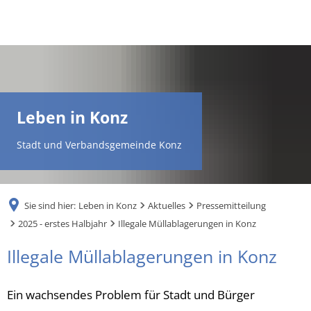
DE
AR
Leben in Konz
EN
Stadt und Verbandsgemeinde Konz
NL
Sie sind hier:
Leben in Konz
Aktuelles
Pressemitteilung
FR
2025 - erstes Halbjahr
Illegale Müllablagerungen in Konz
Illegale Müllablagerungen in Konz
TR
Ein wachsendes Problem für Stadt und Bürger
UK