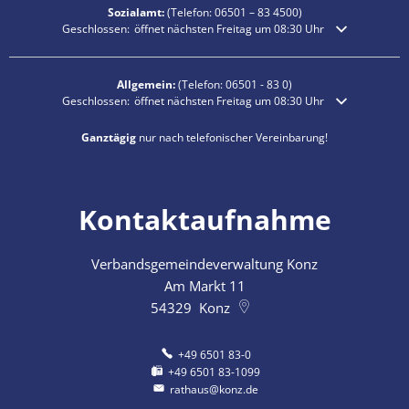
Sozialamt:
(Telefon:
06501 – 83
4500)
Klicken, um weitere Öffnungs- oder Schließzeiten auszublenden
Geschlossen:
öffnet nächsten Freitag um 08:30 Uhr
Allgemein:
(Telefon:
06501 - 83 0
)
Klicken, um weitere Öffnungs- oder Schließzeiten auszublenden
Geschlossen:
öffnet nächsten Freitag um 08:30 Uhr
Ganztägig
nur nach telefonischer Vereinbarung!
Kontaktaufnahme
Verbandsgemeindeverwaltung Konz
Am Markt 11
54329
Konz
+49 6501 83-0
+49 6501 83-1099
rathaus@konz.de