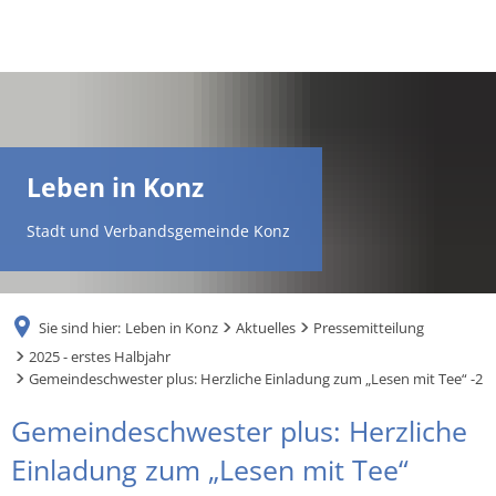
DE
AR
Leben in Konz
EN
Stadt und Verbandsgemeinde Konz
NL
Sie sind hier:
Leben in Konz
Aktuelles
Pressemitteilung
FR
2025 - erstes Halbjahr
Gemeindeschwester plus: Herzliche Einladung zum „Lesen mit Tee“ -2
TR
Gemeindeschwester plus: Herzliche
Einladung zum „Lesen mit Tee“
UK