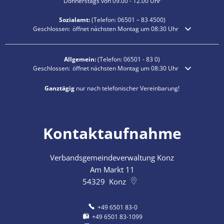
Donnerstags von 09.00 - 12.00 Uhr
Sozialamt:
(Telefon:
06501 – 83
4500)
Klicken, um weitere Öffnungs- oder Schließzeiten auszublenden
Geschlossen:
öffnet nächsten Montag um 08:30 Uhr
Allgemein:
(Telefon:
06501 - 83 0
)
Klicken, um weitere Öffnungs- oder Schließzeiten auszublenden
Geschlossen:
öffnet nächsten Montag um 08:30 Uhr
Ganztägig
nur nach telefonischer Vereinbarung!
Kontaktaufnahme
Verbandsgemeindeverwaltung Konz
Am Markt 11
54329
Konz
+49 6501 83-0
+49 6501 83-1099