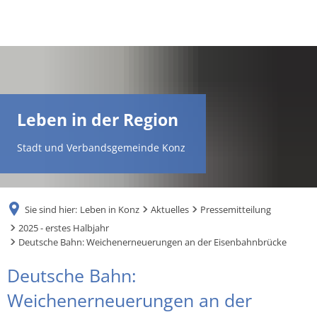
DE
AR
Leben in der Region
EN
Stadt und Verbandsgemeinde Konz
NL
Sie sind hier:
Leben in Konz
Aktuelles
Pressemitteilung
FR
2025 - erstes Halbjahr
Deutsche Bahn: Weichenerneuerungen an der Eisenbahnbrücke
TR
Deutsche Bahn:
Weichenerneuerungen an der
UK