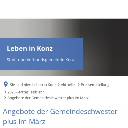
DE
AR
Leben in Konz
EN
Stadt und Verbandsgemeinde Konz
NL
Sie sind hier:
Leben in Konz
Aktuelles
Pressemitteilung
FR
2025 - erstes Halbjahr
Angebote der Gemeindeschwester plus im März
TR
Angebote der Gemeindeschwester
plus im März
UK