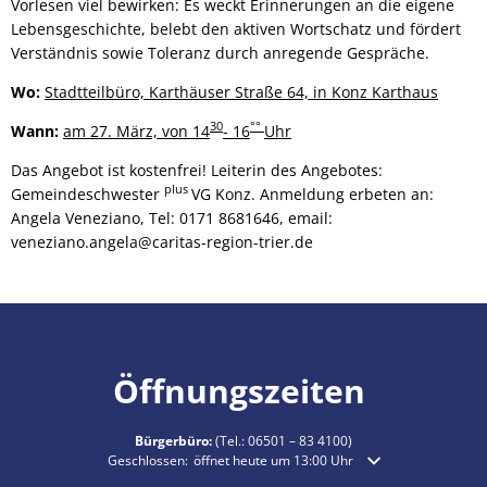
Vorlesen viel bewirken: Es weckt Erinnerungen an die eigene
Lebensgeschichte, belebt den aktiven Wortschatz und fördert
Verständnis sowie Toleranz durch anregende Gespräche.
Wo:
Stadtteilbüro, Karthäuser Straße 64, in Konz Karthaus
30
°°
Wann:
am 27. März, von 14
- 16
Uhr
Das Angebot ist kostenfrei! Leiterin des Angebotes:
plus
Gemeindeschwester
VG Konz. Anmeldung erbeten an:
Angela Veneziano, Tel: 0171 8681646, email:
veneziano.angela@caritas-region-trier.de
Öffnungszeiten
Bürgerbüro:
(Tel.:
06501 – 83 4100
)
Klicken, um weitere Öffnungs- oder Schließzeiten auszublende
Geschlossen:
öffnet heute um 13:00 Uhr