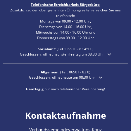
Telefonische Erreichbarkeit Bürgerbüro:
Zusätzlich zu den oben genannten Öffnungszeiten erreichen Sie uns
telefonisch:
Montags von 09.00 - 12.00 Uhr,
Dienstags von 14.00 - 16.00 Uhr,
Mittwochs von 14.00 - 16.00 Uhr und
Donnerstags von 09.00 - 12.00 Uhr
Sozialamt:
(Tel.:
06501 – 83
4500)
Klicken, um weitere Öffnungs- oder Schließzeiten auszublenden
Geschlossen:
öffnet nächsten Freitag um 08:30 Uhr
Allgemein:
(Tel.:
06501 - 83 0
)
Klicken, um weitere Öffnungs- oder Schließzeiten auszublende
Geschlossen:
öffnet heute um 08:30 Uhr
Ganztägig
nur nach telefonischer Vereinbarung!
Kontaktaufnahme
Verbandsgemeindeverwaltung Konz