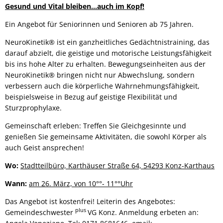
Gesund und Vital bleiben…auch im Kopf!
Ein Angebot für Seniorinnen und Senioren ab 75 Jahren.
NeuroKinetik® ist ein ganzheitliches Gedächtnistraining, das
darauf abzielt, die geistige und motorische Leistungsfähigkeit
bis ins hohe Alter zu erhalten. Bewegungseinheiten aus der
NeuroKinetik® bringen nicht nur Abwechslung, sondern
verbessern auch die körperliche Wahrnehmungsfähigkeit,
beispielsweise in Bezug auf geistige Flexibilität und
Sturzprophylaxe.
Gemeinschaft erleben: Treffen Sie Gleichgesinnte und
genießen Sie gemeinsame Aktivitäten, die sowohl Körper als
auch Geist ansprechen!
Wo:
Stadtteilbüro, Karthäuser Straße 64, 54293 Konz-Karthaus
Wann:
am 26. März, von 10°°- 11°°Uhr
Das Angebot ist kostenfrei! Leiterin des Angebotes:
plus
Gemeindeschwester
VG Konz. Anmeldung erbeten an: