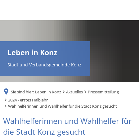
DE
AR
Leben in Konz
EN
Stadt und Verbandsgemeinde Konz
NL
Sie sind hier:
Leben in Konz
Aktuelles
Pressemitteilung
FR
2024 - erstes Halbjahr
Wahlhelferinnen und Wahlhelfer für die Stadt Konz gesucht
TR
Wahlhelferinnen und Wahlhelfer für
die Stadt Konz gesucht
UK