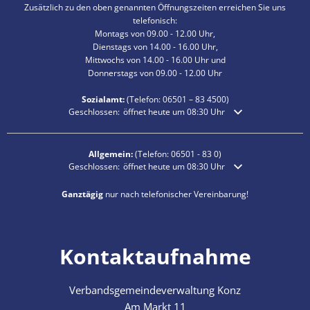
Zusätzlich zu den oben genannten Öffnungszeiten erreichen Sie uns
telefonisch:
Montags von 09.00 - 12.00 Uhr,
Dienstags von 14.00 - 16.00 Uhr,
Mittwochs von 14.00 - 16.00 Uhr und
Donnerstags von 09.00 - 12.00 Uhr
Sozialamt:
(Telefon:
06501 – 83
4500)
Klicken, um weitere Öffnungs- oder Schließzeiten auszublende
Geschlossen:
öffnet heute um 08:30 Uhr
Allgemein:
(Telefon:
06501 - 83 0
)
Klicken, um weitere Öffnungs- oder Schließzeiten auszublende
Geschlossen:
öffnet heute um 08:30 Uhr
Ganztägig
nur nach telefonischer Vereinbarung!
Kontaktaufnahme
Verbandsgemeindeverwaltung Konz
Am Markt 11