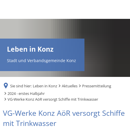
DE
AR
Leben in Konz
EN
Stadt und Verbandsgemeinde Konz
NL
Sie sind hier:
Leben in Konz
Aktuelles
Pressemitteilung
FR
2024 - erstes Halbjahr
VG-Werke Konz AöR versorgt Schiffe mit Trinkwasser
TR
VG-Werke Konz AöR versorgt Schiffe
mit Trinkwasser
UK