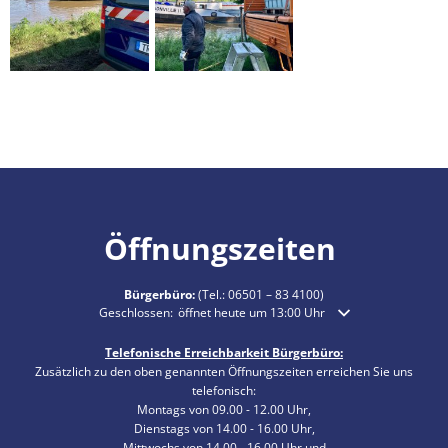
Öffnungszeiten
Bürgerbüro:
(Tel.:
06501 – 83 4100
)
Klicken, um weitere Öffnungs- oder Schließzeiten auszublende
Geschlossen:
öffnet heute um 13:00 Uhr
Telefonische Erreichbarkeit Bürgerbüro:
Zusätzlich zu den oben genannten Öffnungszeiten erreichen Sie uns
telefonisch:
Montags von 09.00 - 12.00 Uhr,
Dienstags von 14.00 - 16.00 Uhr,
Mittwochs von 14.00 - 16.00 Uhr und