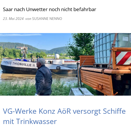
Saar nach Unwetter noch nicht befahrbar
RU
23. Mai 2024
von
SUSANNE NENNO
VG-Werke Konz AöR versorgt Schiffe
mit Trinkwasser