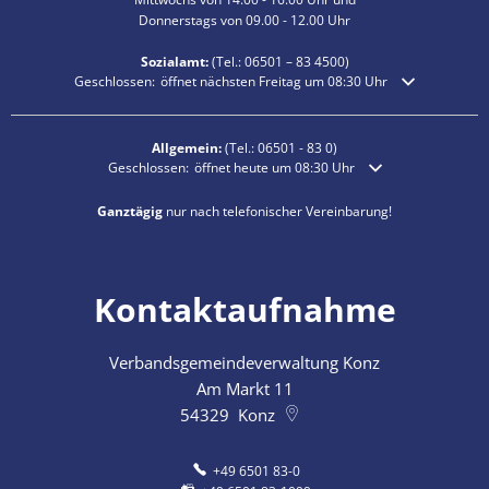
Donnerstags von 09.00 - 12.00 Uhr
Sozialamt:
(Tel.:
06501 – 83
4500)
Klicken, um weitere Öffnungs- oder Schließzeiten auszublenden
Geschlossen:
öffnet nächsten Freitag um 08:30 Uhr
Allgemein:
(Tel.:
06501 - 83 0
)
Klicken, um weitere Öffnungs- oder Schließzeiten auszublende
Geschlossen:
öffnet heute um 08:30 Uhr
Ganztägig
nur nach telefonischer Vereinbarung!
Kontaktaufnahme
Verbandsgemeindeverwaltung Konz
Am Markt 11
54329
Konz
+49 6501 83-0