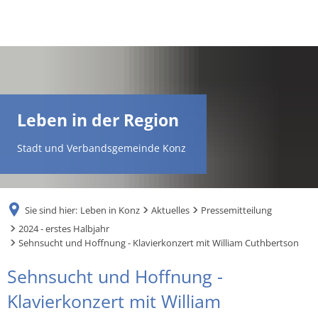
DE
AR
Leben in der Region
EN
Stadt und Verbandsgemeinde Konz
NL
Sie sind hier:
Leben in Konz
Aktuelles
Pressemitteilung
FR
2024 - erstes Halbjahr
Sehnsucht und Hoffnung - Klavierkonzert mit William Cuthbertson
TR
Sehnsucht und Hoffnung -
Klavierkonzert mit William
UK