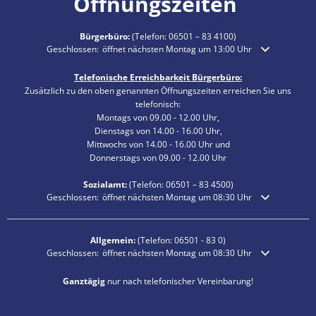
Öffnungszeiten
Bürgerbüro:
(Telefon:
06501 – 83 4100
)
Klicken, um weitere Öffnungs- oder Schließzeiten auszublenden
Geschlossen:
öffnet nächsten Montag um 13:00 Uhr
Telefonische Erreichbarkeit Bürgerbüro:
Zusätzlich zu den oben genannten Öffnungszeiten erreichen Sie uns
telefonisch:
Montags von 09.00 - 12.00 Uhr,
Dienstags von 14.00 - 16.00 Uhr,
Mittwochs von 14.00 - 16.00 Uhr und
Donnerstags von 09.00 - 12.00 Uhr
Sozialamt:
(Telefon:
06501 – 83
4500)
Klicken, um weitere Öffnungs- oder Schließzeiten auszublenden
Geschlossen:
öffnet nächsten Montag um 08:30 Uhr
Allgemein:
(Telefon:
06501 - 83 0
)
Klicken, um weitere Öffnungs- oder Schließzeiten auszublenden
Geschlossen:
öffnet nächsten Montag um 08:30 Uhr
Ganztägig
nur nach telefonischer Vereinbarung!