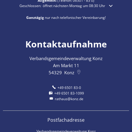
Allgemein:
(Telefon:
06501 - 83 0
)
Klicken, um weitere Öffnungs- oder Schließzeiten auszublenden
Geschlossen:
öffnet nächsten Montag um 08:30 Uhr
Ganztägig
nur nach telefonischer Vereinbarung!
Kontaktaufnahme
Verbandsgemeindeverwaltung Konz
Am Markt 11
54329
Konz
+49 6501 83-0
+49 6501 83-1099
rathaus@konz.de
Postfachadresse
Verbandsgemeindeverwaltung Konz