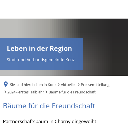
DE
AR
Leben in der Region
EN
Stadt und Verbandsgemeinde Konz
NL
Sie sind hier:
Leben in Konz
Aktuelles
Pressemitteilung
FR
2024 - erstes Halbjahr
Bäume für die Freundschaft
Bäume für die Freundschaft
TR
Partnerschaftsbaum in Charny eingeweiht
UK