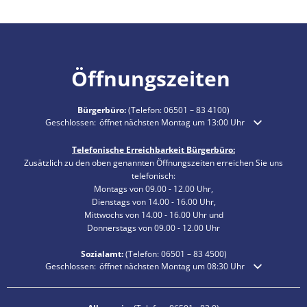
Öffnungszeiten
Bürgerbüro:
(Telefon:
06501 – 83 4100
)
Klicken, um weitere Öffnungs- oder Schließzeiten auszublenden
Geschlossen:
öffnet nächsten Montag um 13:00 Uhr
Telefonische Erreichbarkeit Bürgerbüro:
Zusätzlich zu den oben genannten Öffnungszeiten erreichen Sie uns
telefonisch:
Montags von 09.00 - 12.00 Uhr,
Dienstags von 14.00 - 16.00 Uhr,
Mittwochs von 14.00 - 16.00 Uhr und
Donnerstags von 09.00 - 12.00 Uhr
Sozialamt:
(Telefon:
06501 – 83
4500)
Klicken, um weitere Öffnungs- oder Schließzeiten auszublenden
Geschlossen:
öffnet nächsten Montag um 08:30 Uhr