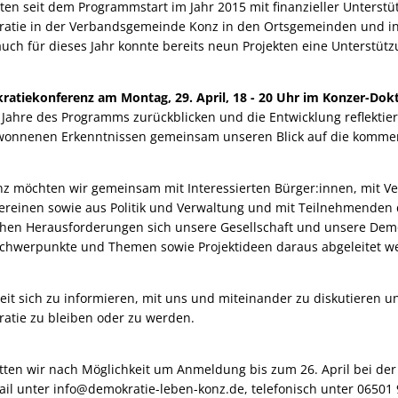
ten seit dem Programmstart im Jahr 2015 mit finanzieller Unterst
ratie in der Verbandsgemeinde Konz in den Ortsgemeinden und in
ch für dieses Jahr konnte bereits neun Projekten eine Unterstüt
atiekonferenz am Montag, 29. April, 18 - 20 Uhr im Konzer-Dok
 Jahre des Programms zurückblicken und die Entwicklung reflektie
wonnenen Erkenntnissen gemeinsam unseren Blick auf die kommen
 möchten wir gemeinsam mit Interessierten Bürger:innen, mit Ve
reinen sowie aus Politik und Verwaltung und mit Teilnehmenden 
chen Herausforderungen sich unsere Gesellschaft und unsere Demo
 Schwerpunkte und Themen sowie Projektideen daraus abgeleitet 
it sich zu informieren, mit uns und miteinander zu diskutieren und
ratie zu bleiben oder zu werden.
tten wir nach Möglichkeit um Anmeldung bis zum 26. April bei de
Mail unter info@demokratie-leben-konz.de, telefonisch unter 0650