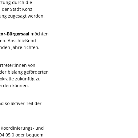
ützung durch die
 der Stadt Konz
zung zugesagt werden.
tor-Bürgersaal
möchten
ren. Anschließend
den Jahre richten.
rtreter:innen von
der bislang geförderten
kratie zukünftig zu
werden können.
 so aktiver Teil der
r Koordinierungs- und
1 94 05 0 oder bequem