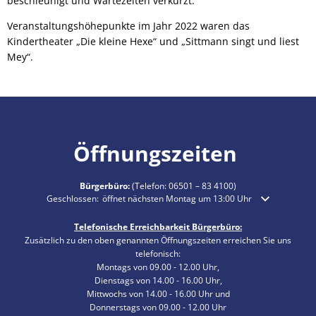
beschleunigt und Wartezeiten verkürzt.
Veranstaltungshöhepunkte im Jahr 2022 waren das
Kindertheater „Die kleine Hexe“ und „Sittmann singt und liest
Mey“.
Öffnungszeiten
Bürgerbüro:
(Telefon:
06501 – 83 4100
)
Klicken, um weitere Öffnungs- oder Schließzeiten auszublenden
Geschlossen:
öffnet nächsten Montag um 13:00 Uhr
Telefonische Erreichbarkeit Bürgerbüro:
Zusätzlich zu den oben genannten Öffnungszeiten erreichen Sie uns
telefonisch:
Montags von 09.00 - 12.00 Uhr,
Dienstags von 14.00 - 16.00 Uhr,
Mittwochs von 14.00 - 16.00 Uhr und
Donnerstags von 09.00 - 12.00 Uhr