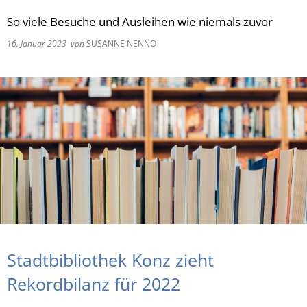
So viele Besuche und Ausleihen wie niemals zuvor
RU
16. Januar 2023
von
SUSANNE NENNO
Stadtbibliothek Konz zieht
Rekordbilanz für 2022