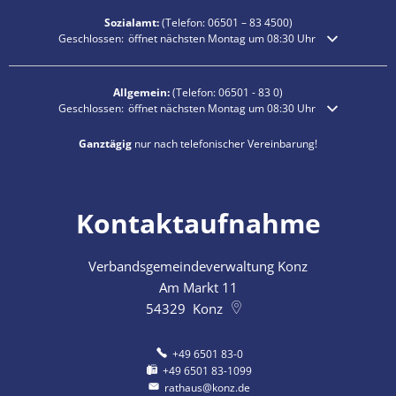
Sozialamt:
(Telefon:
06501 – 83
4500)
Klicken, um weitere Öffnungs- oder Schließzeiten auszublenden
Geschlossen:
öffnet nächsten Montag um 08:30 Uhr
Allgemein:
(Telefon:
06501 - 83 0
)
Klicken, um weitere Öffnungs- oder Schließzeiten auszublenden
Geschlossen:
öffnet nächsten Montag um 08:30 Uhr
Ganztägig
nur nach telefonischer Vereinbarung!
Kontaktaufnahme
Verbandsgemeindeverwaltung Konz
Am Markt 11
54329
Konz
+49 6501 83-0
+49 6501 83-1099
rathaus@konz.de