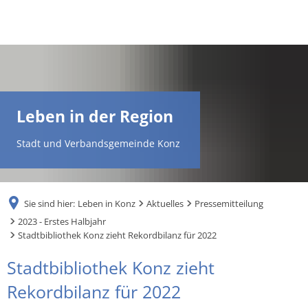
DE
AR
Leben in der Region
EN
Stadt und Verbandsgemeinde Konz
NL
Sie sind hier:
Leben in Konz
Aktuelles
Pressemitteilung
FR
2023 - Erstes Halbjahr
Stadtbibliothek Konz zieht Rekordbilanz für 2022
TR
Stadtbibliothek Konz zieht
Rekordbilanz für 2022
UK