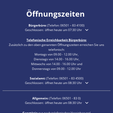
Öffnungszeiten
Bürgerbüro:
(Telefon:
06501 – 83 4100
)
Klicken, um weitere Öffnungs- oder Schließzeiten auszublende
Geschlossen:
öffnet heute um 07:30 Uhr
Telefonische Erreichbarkeit Bürgerbüro:
Zusätzlich zu den oben genannten Öffnungszeiten erreichen Sie uns
telefonisch:
Montags von 09.00 - 12.00 Uhr,
Dienstags von 14.00 - 16.00 Uhr,
Mittwochs von 14.00 - 16.00 Uhr und
Donnerstags von 09.00 - 12.00 Uhr
Sozialamt:
(Telefon:
06501 – 83
4500)
Klicken, um weitere Öffnungs- oder Schließzeiten auszublende
Geschlossen:
öffnet heute um 08:30 Uhr
Allgemein:
(Telefon:
06501 - 83 0
)
Klicken, um weitere Öffnungs- oder Schließzeiten auszublende
Geschlossen:
öffnet heute um 08:30 Uhr
Ganztägig
nur nach telefonischer Vereinbarung!