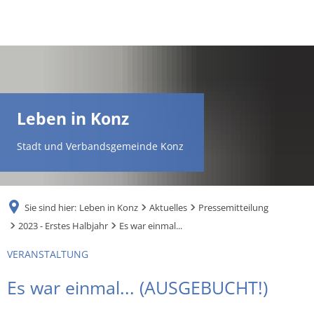
DE
AR
Leben in Konz
EN
Stadt und Verbandsgemeinde Konz
NL
Sie sind hier:
Leben in Konz
Aktuelles
Pressemitteilung
FR
2023 - Erstes Halbjahr
Es war einmal...
VERANSTALTUNG
TR
Es war einmal... (AUSGEBUCHT!)
UK