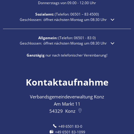
Donnerstags von 09.00 - 12.00 Uhr
Sozialamt:
(Telefon:
06501 – 83
4500)
Klicken, um weitere Öffnungs- oder Schließzeiten auszublenden
Geschlossen:
öffnet nächsten Montag um 08:30 Uhr
Allgemein:
(Telefon:
06501 - 83 0
)
Klicken, um weitere Öffnungs- oder Schließzeiten auszublenden
Geschlossen:
öffnet nächsten Montag um 08:30 Uhr
Ganztägig
nur nach telefonischer Vereinbarung!
Kontaktaufnahme
Verbandsgemeindeverwaltung Konz
Am Markt 11
54329
Konz
+49 6501 83-0
+49 6501 83-1099