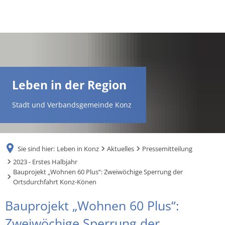
DE
AR
Leben in der Region
EN
Stadt und Verbandsgemeinde Konz
NL
Sie sind hier:
Leben in Konz
Aktuelles
Pressemitteilung
FR
2023 - Erstes Halbjahr
Bauprojekt „Wohnen 60 Plus“: Zweiwöchige Sperrung der
Ortsdurchfahrt Konz-Könen
TR
Bauprojekt „Wohnen 60 Plus“:
UK
Zweiwöchige Sperrung der